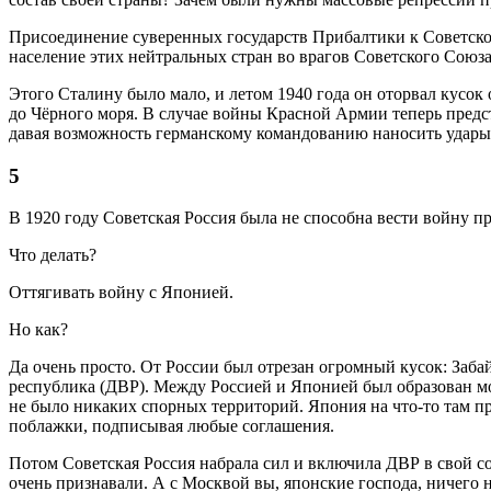
Присоединение суверенных государств Прибалтики к Советск
население этих нейтральных стран во врагов Советского Союза
Этого Сталину было мало, и летом 1940 года он оторвал кусок 
до Чёрного моря. В случае войны Красной Армии теперь пред
давая возможность германскому командованию наносить удары 
5
В 1920 году Советская Россия была не способна вести войну пр
Что делать?
Оттягивать войну с Японией.
Но как?
Да очень просто. От России был отрезан огромный кусок: Заба
республика (ДВР). Между Россией и Японией был образован мо
не было никаких спорных территорий. Япония на что-то там п
поблажки, подписывая любые соглашения.
Потом Советская Россия набрала сил и включила ДВР в свой сос
очень признавали. А с Москвой вы, японские господа, ничего 