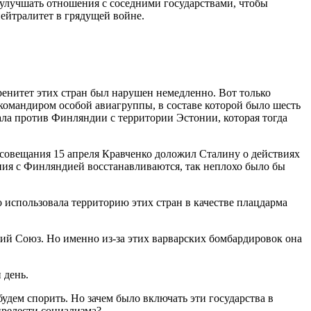
ы улучшать отношения с соседними государствами, чтобы
нейтралитет в грядущей войне.
ренитет этих стран был нарушен немедленно. Вот только
 командиром особой авиагруппы, в составе которой было шесть
ала против Финляндии с территории Эстонии, которая тогда
 совещания 15 апреля Кравченко доложил Сталину о действиях
ния с Финляндией восстанавливаются, так неплохо было бы
 использовала территорию этих стран в качестве плацдарма
ий Союз. Но именно из-за этих варварских бомбардировок она
 день.
будем спорить. Но зачем было включать эти государства в
прелести социализма?