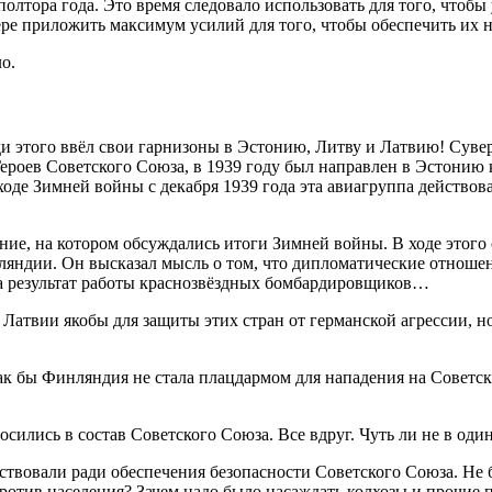
олтора года. Это время следовало использовать для того, чтоб
ере приложить максимум усилий для того, чтобы обеспечить их 
о.
ди этого ввёл свои гарнизоны в Эстонию, Литву и Латвию! Суве
Героев Советского Союза, в 1939 году был направлен в Эстонию
де Зимней войны с декабря 1939 года эта авиагруппа действов
ние, на котором обсуждались итоги Зимней войны. В ходе этого
ляндии. Он высказал мысль о том, что дипломатические отноше
на результат работы краснозвёздных бомбардировщиков…
Латвии якобы для защиты этих стран от германской агрессии, но
к бы Финляндия не стала плацдармом для нападения на Советск
сились в состав Советского Союза. Все вдруг. Чуть ли не в один
тствовали ради обеспечения безопасности Советского Союза. Не 
ротив населения? Зачем надо было насаждать колхозы и прочие 