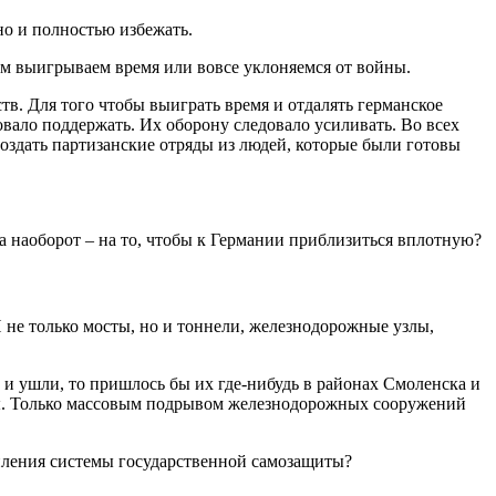
но и полностью избежать.
мым выигрываем время или вовсе уклоняемся от войны.
тв. Для того чтобы выиграть время и отдалять германское
овало поддержать. Их оборону следовало усиливать. Во всех
создать партизанские отряды из людей, которые были готовы
, а наоборот – на то, чтобы к Германии приблизиться вплотную?
 не только мосты, но и тоннели, железнодорожные узлы,
 и ушли, то пришлось бы их где-нибудь в районах Смоленска и
оды. Только массовым подрывом железнодорожных сооружений
силения системы государственной самозащиты?