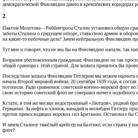
демократической Финляндии давно в кремлёвских коридорах ра
2
Пактом Молотова – Риббентропа Сталин установил общую грани
заботы Сталина о грядущем отпоре, ставь свою армию в оборону
на какие-то побочные дела? Зачем нейтральную Финляндию пре
Тут мне и говорят, что не мы бы на Финляндию напали, так нап
Возразим обеспокоенным гражданам: Финляндию не так просто 
общей границы с этой страной. Для захвата пришлось бы пров
Последствия захвата Финляндии Гитлером мы можем оценить н
начала Второй мировой войны, 20 сентября 1939 года, в соста
потопили. Ради сравнения: советский военно-морской флот во В
свою историю советский флот не совершил ничего подобного 
Кстати, в том же месяце недостроенный «Лютцов», родной брат
Германии. За нефть и хлопок, ванадий и молибден Гитлеру пр
против превосходящих морских сил Британии. Остановил бы Ста
И зачем Сталину тяжёлый крейсер на Балтике, если страна у н
флот?