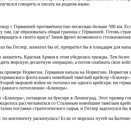
зучился говорить и писать на родном языке.
цу с Германией протяжённостью несколько больше 500 км. Если
 там, где образовалась общая граница с Германией. Готовь стра
вращать в своего врага? Зачем фронт возможного столкновения 
ал бы Гитлер, захватил бы её, превратил бы в плацдарм для нап
захватить. Красная Армия в этом убедилась трижды. Тем более
одить морскую десантную операцию, а потом снабжать свои войс
а примере Норвегии. Германия напала на Норвегию. Норвегия з
в германского флота вошёл новейший тяжёлый крейсер «Блюхер».
торой мировой войне не потопил ни одного крейсера: ни германс
и равного потоплению «Блюхера».
 «Блюхера», потащили на буксире в Ленинград. Этот пример гов
иходилось рассчитываться со Сталиным новейшим тяжёлым крейс
лин поставки стратегического сырья, и Гитлер задохнулся бы в
ас по континенту раскинулась? Если от морских путей на Балтик