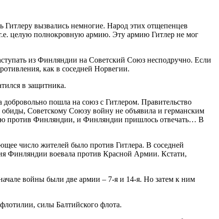
ть Гитлеру вызвались немногие. Народ этих отщепенцев
т.е. целую полнокровную армию. Эту армию Гитлер не мог
наступать из Финляндии на Советский Союз несподручно. Если
отивления, как в соседней Норвегии.
тился в защитника.
 добровольно пошла на союз с Гитлером. Правительство
ои обиды, Советскому Союзу войну не объявила и германским
ссию против Финляндии, и Финляндии пришлось отвечать… В
ющее число жителей было против Гитлера. В соседней
мия Финляндии воевала против Красной Армии. Кстати,
чале войны были две армии – 7-я и 14-я. Но затем к ним
флотилии, силы Балтийского флота.