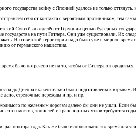
ного государства войну с Японией удалось не только оттянуть, 
м отстраняем себя от контакта с вероятным противником, тем са
оветский Союз был отделён от Германии цепью буферных государс
ые государства на пути Гитлера. Они уже существовали. Их след
ржать. На советской территории надо было уже в мирное время 
нию от германского нашествия.
о время было потрачено не на то, чтобы от Гитлера отгородиться
 мосты до Днепра включительно были подготовлены к взрывам. И
депо, стрелочные переходы и пр. и пр.
обходимого по железным дорогам далеко бы они не ушли. Если бы
ние сотен мостов, тоннелей и транспортных узлов требуются г
играл полтора года. Как же было использовано это время для у