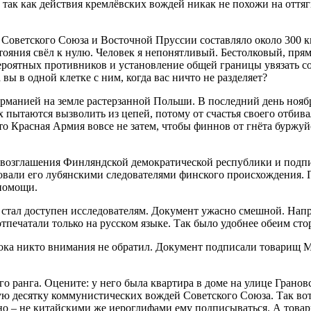
, так как действия кремлёвских вождей никак не похожи на от
и Советского Союза и Восточной Пруссии составляло около 300
ояния свёл к нулю. Человек я непонятливый. Бестолковый, прямо
вероятных противников и установление общей границы увязать с
 вы в одной клетке с ним, когда вас ничто не разделяет?
рманией на земле растерзанной Польши. В последний день нояб
ытаются вызволить из цепей, потому от счастья своего отбива
 Красная Армия вовсе не затем, чтобы финнов от гнёта буржуйск
ровозглашения Финляндской демократической республики и подпи
овали его лубянскими следователями финского происхождения. 
помощи.
стал доступен исследователям. Документ ужасно смешной. Напр
отпечатали только на русском языке. Так было удобнее обеим ст
ока никто внимания не обратил. Документ подписали товарищ Мо
 ранга. Оцените: у него была квартира в доме на улице Грановс
ую десятку коммунистических вождей Советского Союза. Так во
тно – не китайскими же иероглифами ему подписываться. А тов