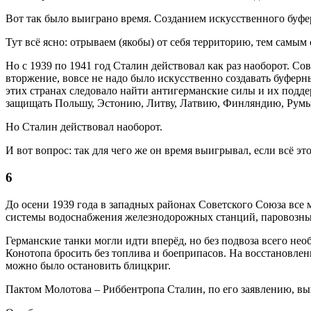
Вот так было выиграно время. Созданием искусственного буфер
Тут всё ясно: отрываем (якобы) от себя территорию, тем самы
Но с 1939 по 1941 год Сталин действовал как раз наоборот. С
вторжение, вовсе не надо было искусственно создавать буферн
этих странах следовало найти антигерманские силы и их подде
защищать Польшу, Эстонию, Литву, Латвию, Финляндию, Румы
Но Сталин действовал наоборот.
И вот вопрос: так для чего же он время выигрывал, если всё эт
6
До осени 1939 года в западных районах Советского Союза все
системы водоснабжения железнодорожных станций, паровозные 
Германские танки могли идти вперёд, но без подвоза всего не
Конотопа бросить без топлива и боеприпасов. На восстановле
можно было остановить блицкриг.
Пактом Молотова – Риббентропа Сталин, по его заявлению, вы