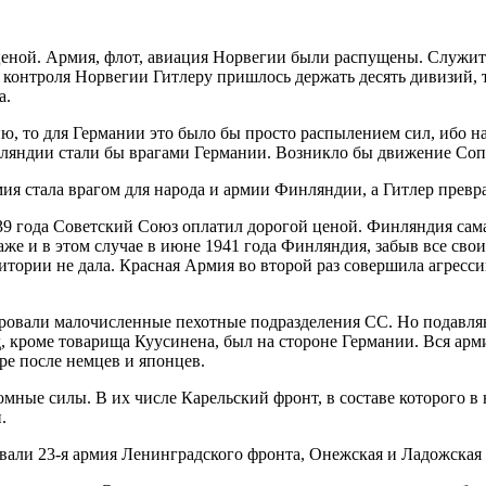
й ценой. Армия, флот, авиация Норвегии были распущены. Служи
контроля Норвегии Гитлеру пришлось держать десять дивизий, 
а.
ию, то для Германии это было бы просто распылением сил, ибо 
ляндии стали бы врагами Германии. Возникло бы движение Сопр
 стала врагом для народа и армии Финляндии, а Гитлер превра
9 года Советский Союз оплатил дорогой ценой. Финляндия сама
аже и в этом случае в июне 1941 года Финляндия, забыв все св
рритории не дала. Красная Армия во второй раз совершила агре
ровали малочисленные пехотные подразделения СС. Но подавля
, кроме товарища Куусинена, был на стороне Германии. Вся ар
ре после немцев и японцев.
ые силы. В их числе Карельский фронт, в составе которого в на
.
али 23-я армия Ленинградского фронта, Онежская и Ладожская 