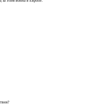
 за этим война в Европе.
ствия?