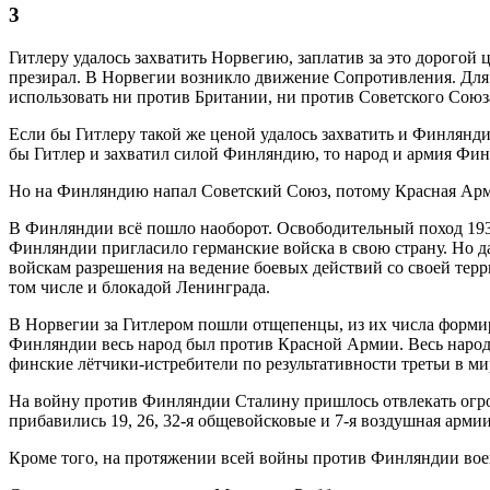
3
Гитлеру удалось захватить Норвегию, заплатив за это дорого
презирал. В Норвегии возникло движение Сопротивления. Для 
использовать ни против Британии, ни против Советского Союз
Если бы Гитлеру такой же ценой удалось захватить и Финлянд
бы Гитлер и захватил силой Финляндию, то народ и армия Фин
Но на Финляндию напал Советский Союз, потому Красная Армия
В Финляндии всё пошло наоборот. Освободительный поход 193
Финляндии пригласило германские войска в свою страну. Но д
войскам разрешения на ведение боевых действий со своей те
том числе и блокадой Ленинграда.
В Норвегии за Гитлером пошли отщепенцы, из их числа форми
Финляндии весь народ был против Красной Армии. Весь народ
финские лётчики-истребители по результативности третьи в ми
На войну против Финляндии Сталину пришлось отвлекать огромн
прибавились 19, 26, 32-я общевойсковые и 7-я воздушная армии
Кроме того, на протяжении всей войны против Финляндии воев