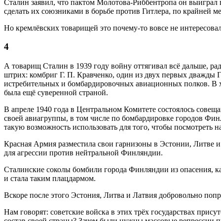
Сталин заявил, что пактом Молотова-Риббентропа он выиграл п
сделать их союзниками в борьбе против Гитлера, по крайней м
Но кремлёвских товарищей это почему-то вовсе не интересовал
4
А товарищ Сталин в 1939 году войну оттягивал всё дальше, ра
штрих: комбриг Г. П. Кравченко, один из двух первых дважды 
истребительных и бомбардировочных авиационных полков. В хо
была ещё суверенной страной.
В апреле 1940 года в Центральном Комитете состоялось совеща
своей авиагруппы, в том числе по бомбардировке городов Фин
такую возможность использовать для того, чтобы посмотреть 
Красная Армия разместила свои гарнизоны в Эстонии, Литве и 
для агрессии против нейтральной Финляндии.
Сталинские соколы бомбили города Финляндии из опасения, ка
и стала таким плацдармом.
Вскоре после этого Эстония, Литва и Латвия добровольно попро
Нам говорят: советские войска в этих трёх государствах прису
состав своей страны? Зачем были нужны массовые репрессии п