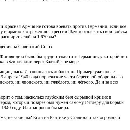
 Красная Армия не готова воевать против Германии, если все
ну и армию к отражению агрессии! Зачем отвлекать свои войска
расширять ещё на 1 670 км?
адения на Советский Союз.
 Финляндию было бы трудно захватить Германии, у которой нет
ка в Финляндии через Балтийское море.
ащищалась. И защищалась доблестно. Пример: уже после
 9 апреля 1940 года норвежские части береговой обороны его
кого, ни японского, ни тяжёлого, ни лёгкого. Да и за всю
орит о том, насколько глубоким был сырьевой кризис в
ером, который позарез был нужен самому Гитлеру для борьбы
 1940 году. Или запросил бы мира.
е мы не зависим? Если на Балтике у Сталина и так огромный