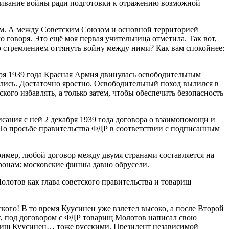
тягивание войны ради подготовки к отражению возможной
 км. А между Советским Союзом и основной территорией
 говоря. Это ещё моя первая учительница отметила. Так вот,
о стремлением оттянуть войну между ними? Как вам спокойнее:
ря 1939 года Красная Армия двинулась освободительным
лись. Достаточно яростно. Освободительный поход вылился в
ого избавлять, а только затем, чтобы обеспечить безопасность
сания с ней 2 декабря 1939 года договора о взаимопомощи и
По просьбе правительства ФДР в соответствии с подписанным
имер, любой договор между двумя странами составляется на
оронам: московские финны давно обрусели.
лотов как глава советского правительства и товарищ
кого! В то время Куусинен уже взлетел высоко, а после Второй
т, под договором с ФДР товарищ Молотов написал свою
арищ Куусинен… тоже русскими. Президент независимой