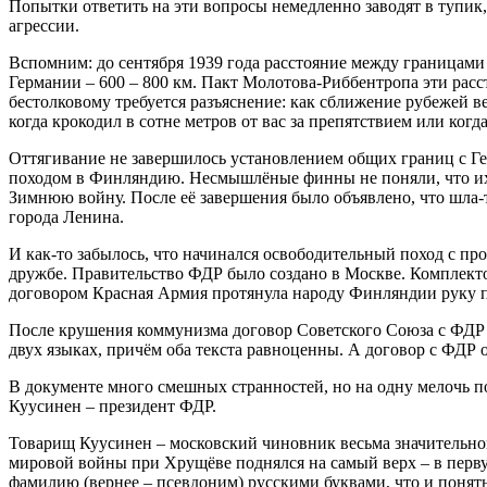
Попытки ответить на эти вопросы немедленно заводят в тупик
агрессии.
Вспомним: до сентября 1939 года расстояние между границам
Германии – 600 – 800 км. Пакт Молотова-Риббентропа эти расст
бестолковому требуется разъяснение: как сближение рубежей 
когда крокодил в сотне метров от вас за препятствием или когда
Оттягивание не завершилось установлением общих границ с Ге
походом в Финляндию. Несмышлёные финны не поняли, что их п
Зимнюю войну. После её завершения было объявлено, что шла-то
города Ленина.
И как-то забылось, что начинался освободительный поход с п
дружбе. Правительство ФДР было создано в Москве. Комплект
договором Красная Армия протянула народу Финляндии руку 
После крушения коммунизма договор Советского Союза с ФДР 
двух языках, причём оба текста равноценны. А договор с ФДР 
В документе много смешных странностей, но на одну мелочь п
Куусинен – президент ФДР.
Товарищ Куусинен – московский чиновник весьма значительного
мировой войны при Хрущёве поднялся на самый верх – в перв
фамилию (вернее – псевдоним) русскими буквами, что и поня