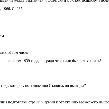
падении между Германией и Советским Союзом, вспыхнула вслед
 1966. С. 237
ом.
их. В том числе:
ойне летом 1939 года, т.е. ради чего надо было оттягивать?
 года, которое, по заявлению Сталина, он выиграл?
шения подготовки страны и армии к отражению вражеского наше