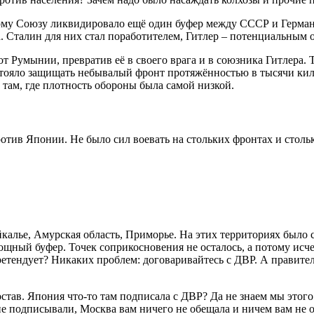
ому Союзу ликвидировало ещё один буфер между СССР и Герман
. Сталин для них стал поработителем, Гитлер – потенциальным 
от Румынии, превратив её в своего врага и в союзника Гитлера.
стояло защищать небывалый фронт протяжённостью в тысячи кил
там, где плотность обороны была самой низкой.
отив Японии. Не было сил воевать на стольких фронтах и столько
йкалье, Амурская область, Приморье. На этих территориях было 
щный буфер. Точек соприкосновения не осталось, а потому исче
ретендует? Никаких проблем: договаривайтесь с ДВР. А правит
тав. Япония что-то там подписала с ДВР? Да не знаем мы этого и
не подписывали, Москва вам ничего не обещала и ничем вам не о