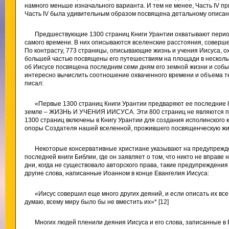
намного меньше изначального варианта. И тем не менее, Часть IV при
Часть IV была удивительным образом посвящена детальному описан
Предшествующие 1300 страниц Книги Урантии охватывают период 
самого времени. В них описываются вселенские расстояния, совер
По контрасту, 773 страницы, описывающие жизнь и учения Иисуса, ох
большей частью посвящены его путешествиям на площади в нескольк
об Иисусе посвящена последним семи дням его земной жизни и собы
интересно вычислить соотношение охваченного времени и объема те
писал:
«Первые 1300 страниц Книги Урантии предваряют ее последние 
земле – ЖИЗНЬ И УЧЕНИЯ ИИСУСА. Эти 800 страниц не являются п
1300 страниц включены в Книгу Урантии для создания исполинского 
опоры Создателя нашей вселенной, прожившего посвященческую жиз
Некоторые консервативные христиане указывают на предупрежде
последней книги Библии, где он заявляет о том, что никто не вправе 
дни, когда не существовало авторского права, такие предупреждени
другие слова, написанные Иоанном в конце Евангелия Иисуса:
«Иисус совершил еще много других деяний, и если описать их все 
думаю, всему миру было бы не вместить их»* [12]
Многих людей пленили деяния Иисуса и его слова, записанные в