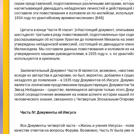
серии представлений, подготовленных различными авторами, которы
насчитывающей двенадцать небадонских личностей и действующей 
составили эти повествования и изложили их по-английски, использу
1934 году по урантийскому времяисчислению» [648].
Цитата в конце Части III гласит: [«Настоящий документ, описыв
шестьдесят третьим в ряду повествований, подготовленных при сод
рассказывающих об истории Урантии до появления Михаила на земле
утверждены небадонской комиссией, состоящей из двенадцати член
Мелхиседека. Мы составили данные повествования и изложили их на
утвержденного нашими руководителями, в 1935 году н. э. по урантийс
используются в оригинале.
Заключительный Документ Части III является, возможно, «мости
исходя из авторства и датировки, он был, вероятно, добавлен к су
незадолго до появления – в 1935 году Документов об Иисусе. Документ
является логическим продолжением предшествующих Документов Части
Звезд Небадона» - существо, являющееся автором только этого Док
собой сосредоточение внимания на новом аспекте истории нашей пл
человеческого знания, связанного с Четвертым Эпохальным Открове
Часть IV: Документы об Иисусе
Все Документы четвертой части - «Жизнь и учения Иисуса» - появ
качестве ответов на вопросы Форума. Возможно, Часть IV была уже