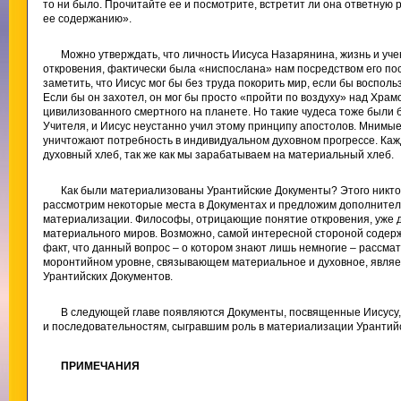
то ни было. Прочитайте ее и посмотрите, встретит ли она ответную 
ее содержанию».
Можно утверждать, что личность Иисуса Назарянина, жизнь и уче
откровения, фактически была «ниспослана» нам посредством его по
заметить, что Иисус мог бы без труда покорить мир, если бы воспол
Если бы он захотел, он мог бы просто «пройти по воздуху» над Храм
цивилизованного смертного на планете. Но такие чудеса тоже были
Учителя, и Иисус неустанно учил этому принципу апостолов. Мнимые
уничтожают потребность в индивидуальном духовном прогрессе. Каж
духовный хлеб, так же как мы зарабатываем на материальный хлеб.
Как были материализованы Урантийские Документы? Этого никто
рассмотрим некоторые места в Документах и предложим дополнител
материализации. Философы, отрицающие понятие откровения, уже д
материального миров. Возможно, самой интересной стороной содер
факт, что данный вопрос – о котором знают лишь немногие – рассма
моронтийном уровне, связывающем материальное и духовное, являе
Урантийских Документов.
В следующей главе появляются Документы, посвященные Иисусу,
и последовательностям, сыгравшим роль в материализации Урантийс
ПРИМЕЧАНИЯ