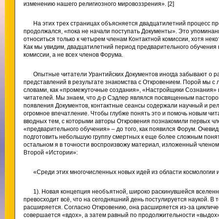
изменению нашего религиозного мировоззрения». [2]
На этих трех страницах объясняется двадцатилетний процесс пр
продолжался, «пока не начали поступать Документы». Это упомина
относиться только к четырем членам Контактной комиссии, хотя нек
Как мы увидим, двадцатилетний период предварительного обучения 
комиссии, а не всех членов Форума.
Опытные читатели Урантийских Документов иногда забывают о р
представлений в результате знакомства с Откровением. Порой мы с
словами, как «промежуточные создания», «Настройщики Сознания» 
читателей. Мы знаем, что д-р Сэдлер являлся посвященным пасторо
появления Документов, контактные сеансы содержали научный и рел
огромное впечатление. Чтобы глубже понять это и помочь новым чи
вводных тем, с которыми авторы Откровения познакомили первых чл
«предварительного обучения» – до того, как появился Форум. Очеви
подготовить небольшую группу смертных к еще более сложным понят
остальном я в точности воспроизвожу материал, изложенный членом 
Второй «Истории»:
«Среди этих многочисленных новых идей из области космологии
1). Новая концепция необъятной, широко раскинувшейся вселенн
превосходит всё, что на сегодняшний день постулируется наукой. В 
расширяется. Согласно Откровению, она расширяется из-за цикличе
совершается «вдох», а затем равный по продолжительности «выдох