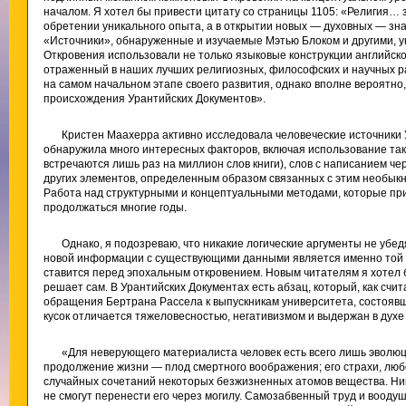
началом. Я хотел бы привести цитату со страницы 1105: «Религия… 
обретении уникального опыта, а в открытии новых — духовных — зна
«Источники», обнаруженные и изучаемые Мэтью Блоком и другими, ук
Откровения использовали не только языковые конструкции английско
отраженный в наших лучших религиозных, философских и научных ра
на самом начальном этапе своего развития, однако вполне вероятно
происхождения Урантийских Документов».
Кристен Маахерра активно исследовала человеческие источники У
обнаружила много интересных факторов, включая использование та
встречаются лишь раз на миллион слов книги), слов с написанием че
других элементов, определенным образом связанных с этим необык
Работа над структурными и концептуальными методами, которые при
продолжаться многие годы.
Однако, я подозреваю, что никакие логические аргументы не убедя
новой информации с существующими данными является именно той це
ставится перед эпохальным откровением. Новым читателям я хотел 
решает сам. В Урантийских Документах есть абзац, который, как счи
обращения Бертрана Рассела к выпускникам университета, состояв
кусок отличается тяжеловесностью, негативизмом и выдержан в духе
«Для неверующего материалиста человек есть всего лишь эволюц
продолжение жизни — плод смертного воображения; его страхи, люб
случайных сочетаний некоторых безжизненных атомов вещества. Ни
не смогут перенести его через могилу. Самозабвенный труд и воод