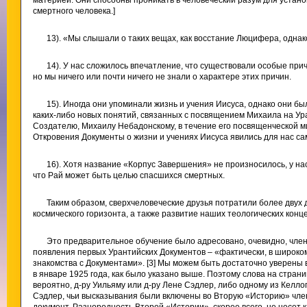
материей. Они способны проникать в человеческий разум для устан
смертного человека.]
13). «Мы слышали о таких вещах, как восстание Люцифера, однако
14). У нас сложилось впечатление, что существовали особые при
но мы ничего или почти ничего не знали о характере этих причин.
15). Иногда они упоминали жизнь и учения Иисуса, однако они б
каких-либо новых понятий, связанных с посвящением Михаила на Ура
Создателю, Михаилу Небадонскому, в течение его посвященческой ми
Откровения Документы о жизни и учениях Иисуса явились для нас с
16). Хотя название «Корпус Завершения» не произносилось, у н
что Рай может быть целью спасшихся смертных.
Таким образом, сверхчеловеческие друзья потратили более двух
космического горизонта, а также развитие наших теологических кон
Это предварительное обучение было адресовано, очевидно, член
появления первых Урантийских Документов – «фактически, в широко
знакомства с Документами». [3] Мы можем быть достаточно уверены 
в январе 1925 года, как было указано выше. Поэтому слова на стран
вероятно, д-ру Уильяму или д-ру Лене Сэдлер, либо одному из Келл
Сэдлер, чьи высказывания были включены во Вторую «Историю» чле