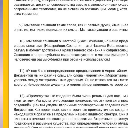
Райские сферы], «сверхвселенные» и «Высшее Существо» [эволюцио
развивается, достигая совершенства вместе с эволюционными суще
современными теологами, но не в связи со всезнающим Богом.], хот
этих терминов.
9). Мы также слышали такие слова, как «Главные Духи», «внешн
опять же, мы плохо понимали их смысл. Мы также узнали о различных
10). Мы также слышали о Настройщиках Сознания, но наше пред
и расплывчатым». [Настройщик Сознания – это Частица Бога, посв
разуму в момент достижения нравственного сознания и соприкасающ
Сознания спящего субъекта сыграл важную роль в материализации Ур
человеческий разум субъекта при этом не использовался.]
11). «У нас было неопределенное представление о моронтийном 
Документов мы ни разу не слышали слова «моронтия». [Моронтийны
уровень между материальным и духовным. Он не относится ни к матери
другого. Человеческая душа – это моронтийное творение, которое ро
12). «Промежуточные создания были очень реальны для нас – мы
«контактов». Мы достаточно хорошо понимали, что эти контакты пр
созданий». [Как мы увидим, вторичные промежуточные создания сыг
Документов. Как первичные, так и вторичные промежуточные создан
находящихся сразу же за пределами нашего видимого спектра. Они
планеты в течение ее эволюционного развития. Вторичные промежу
подвижные и разумные существа, при определенных условиях обл