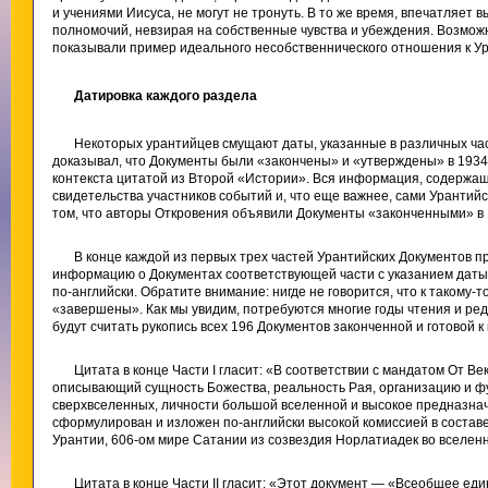
и учениями Иисуса, не могут не тронуть. В то же время, впечатляет
полномочий, невзирая на собственные чувства и убеждения. Возмо
показывали пример идеального несобственнического отношения к У
Датировка каждого раздела
Некоторых урантийцев смущают даты, указанные в различных час
доказывал, что Документы были «закончены» и «утверждены» в 1934 
контекста цитатой из Второй «Истории». Вся информация, содержа
свидетельства участников событий и, что еще важнее, сами Уранти
том, что авторы Откровения объявили Документы «законченными» в 
В конце каждой из первых трех частей Урантийских Документов 
информацию о Документах соответствующей части с указанием даты
по-английски. Обратите внимание: нигде не говорится, что к такому
«завершены». Как мы увидим, потребуются многие годы чтения и ре
будут считать рукопись всех 196 Документов законченной и готовой к 
Цитата в конце Части I гласит: «В соответствии с мандатом От Ве
описывающий сущность Божества, реальность Рая, организацию и ф
сверхвселенных, личности большой вселенной и высокое предназна
сформулирован и изложен по-английски высокой комиссией в соста
Урантии, 606-ом мире Сатании из созвездия Норлатиадек во вселенной
Цитата в конце Части II гласит: «Этот документ — «Всеобщее ед