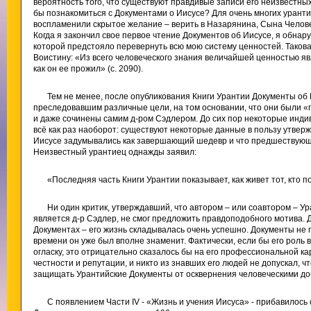
вероятность того, что существуют правдивые записи его неизвестных
бы познакомиться с Документами о Иисусе? Для очень многих уранти
воспламенили скрытое желание – верить в Назарянина, Сына Человеч
Когда я закончил свое первое чтение Документов об Иисусе, я обнару
которой предстояло перевернуть всю мою систему ценностей. Такова
Воистину: «Из всего человеческого знания величайшей ценностью яв
как он ее прожил» (с. 2090).
Тем не менее, после опубликования Книги Урантии Документы об
преследовавшим различные цели, на том основании, что они были 
и даже сочинены самим д-ром Сэдлером. До сих пор некоторые инди
всё как раз наоборот: существуют некоторые данные в пользу утвер
Иисусе задумывались как завершающий шедевр и что предшествующ
Неизвестный урантиец однажды заявил:
«Последняя часть Книги Урантии показывает, как живет тот, кто п
Ни один критик, утверждавший, что автором – или соавтором – Ур
является д-р Сэдлер, не смог предложить правдоподобного мотива. 
Документах – его жизнь складывалась очень успешно. Документы не пр
времени он уже был вполне знаменит. Фактически, если бы его роль
огласку, это отрицательно сказалось бы на его профессиональной к
честности и репутации, и никто из знавших его людей не допускал, 
защищать Урантийские Документы от осквернения человеческими д
С появлением Части IV - «Жизнь и учения Иисуса» - прибавилось