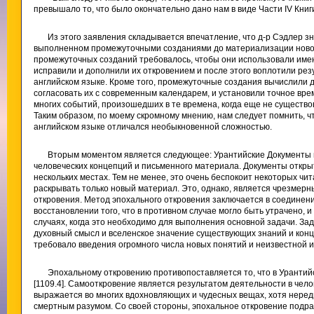
превышало то, что было окончательно дано нам в виде Части IV Книг
Из этого заявления складывается впечатление, что д-р Сэдлер 
выполненном промежуточными созданиями до материализации новог
промежуточных созданий требовалось, чтобы они использовали име
исправили и дополнили их откровением и после этого воплотили ре
английском языке. Кроме того, промежуточные создания вычислили 
согласовать их с современным календарем, и установили точное врем
многих событий, произошедших в те времена, когда еще не существо
Таким образом, по моему скромному мнению, нам следует помнить, 
английском языке отличался необыкновенной сложностью.
Вторым моментом является следующее: Урантийские Документы 
человеческих концепций и письменного материала. Документы откры
нескольких местах. Тем не менее, это очень беспокоит некоторых чи
раскрывать только новый материал. Это, однако, является чрезмер
откровения. Метод эпохального откровения заключается в соединен
восстановлении того, что в противном случае могло быть утрачено, и
случаях, когда это необходимо для выполнения основной задачи. За
духовный смысл и вселенское значение существующих знаний и конце
требовало введения огромного числа новых понятий и неизвестной 
Эпохальному откровению противопоставляется то, что в Уранти
[1109.4]. Самооткровение является результатом деятельности в че
выражается во многих вдохновляющих и чудесных вещах, хотя нере
смертным разумом. Со своей стороны, эпохальное откровение подра