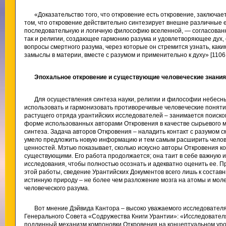
«Доказательство того, что откровение есть откровение, заключает
том, что откровение действительно синтезирует внешне различные 
последовательную и логичную философию вселенной, — согласованн
так и религии, создающее гармонию разума и удовлетворяющее дух,
вопросы смертного разума, через которые он стремится узнать, как
замыслы в материи, вместе с разумом и применительно к духу» [1106.
Эпохальное откровение и существующие человеческие знания
Для осуществления синтеза науки, религии и философии небесн
использовать и гармонизовать противоречивые человеческие поняти
растущего отряда урантийских исследователей – занимается поиском
форме использованных авторами Откровения в качестве сырьевого 
синтеза. Задача авторов Откровения – наладить контакт с разумом с
умело предложить новую информацию и тем самым расширить челов
ценностей. Мэтью показывает, сколько искусно авторы Откровения к
существующими. Его работа продолжается; она таит в себе важную
исследования, чтобы полностью осознать и адекватно оценить ее. Пр
этой работы, сведение Урантийских Документов всего лишь к состав
истинную природу – не более чем разложение мозга на атомы и мо
человеческого разума.
Вот мнение Дэйвида Кантора – высоко уважаемого исследователя
Генерального Совета «Содружества Книги Урантии»: «Исследователя
подлинный механизм компоновки Откровения на концептуальном уров