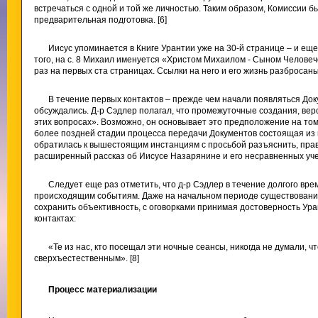
встречаться с одной и той же личностью. Таким образом, Комиссии
предварительная подготовка. [6]
Иисус упоминается в Книге Урантии уже на 30-й странице – и еще
того, на с. 8 Михаил именуется «Христом Михаилом - Сыном Челове
раз на первых ста страницах. Ссылки на него и его жизнь разбросаны
В течение первых контактов – прежде чем начали появляться Док
обсуждались. Д-р Сэдлер полагал, что промежуточные создания, вер
этих вопросах». Возможно, он основывает это предположение на том
более поздней стадии процесса передачи Документов состоящая из
обратилась к вышестоящим инстанциям с просьбой разъяснить, пра
расширенный рассказ об Иисусе Назарянине и его несравненных учен
Следует еще раз отметить, что д-р Сэдлер в течение долгого вр
происходящим событиям. Даже на начальном периоде существования 
сохранить объективность, с оговорками принимая достоверность Ура
контактах:
«Те из нас, кто посещал эти ночные сеансы, никогда не думали, чт
сверхъестественным». [8]
Процесс материализации