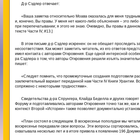
Д-р Сэдлер отвечает:
«Ваша заметка относительно Моава оказалась для меня трудным 
и, конечно, Вы правы. У меня нет какого-либо объяснения – это ли
при перепечатывании; я этого не знаю. Очевидно, Вы правы в данном 
тексте Части IV, #13.]
В этом письме д-р Сэдлер искренен: он не обещает проследить 
несоответствия. Как может заметить читатель, из его ответов предст
имел контакта с авторами Откровения. Еще одной интересной особен
ра Сэдлера о том, что авторы Откровения решили изъять значительн
пишет:
«Следует помнить, что промежуточные создания подготовили ра
заключительный вариант переданной нам Части IV Книги Урантии. В
сопряжено с некоторыми трудностями».
Свидетельства д-ра Спрунгера, Клайда Беделла и других говорят
Форуму и подготавливались авторами Откровения точно так же, как и
контекст Второй «Истории» также позволяет документально установи
«План состоял в следующем. В воскресенье пополудни мы читали
воскресенье передавали свои вопросы. Эти вопросы сортировались, 
охватывала несколько лет и в итоге привела к появлению 196 Докуме