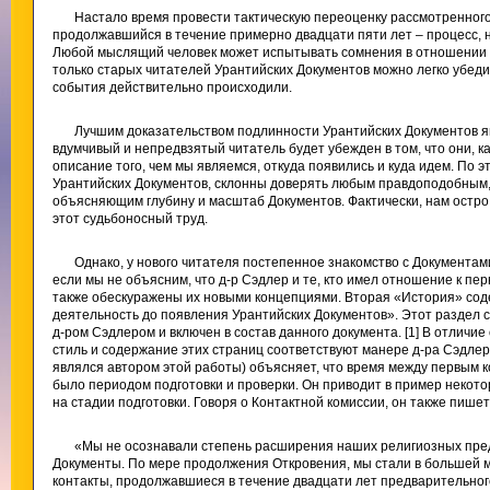
Настало время провести тактическую переоценку рассмотренног
продолжавшийся в течение примерно двадцати пяти лет – процесс,
Любой мыслящий человек может испытывать сомнения в отношении 
только старых читателей Урантийских Документов можно легко убеди
события действительно происходили.
Лучшим доказательством подлинности Урантийских Документов я
вдумчивый и непредвзятый читатель будет убежден в том, что они, 
описание того, чем мы являемся, откуда появились и куда идем. По эт
Урантийских Документов, склонны доверять любым правдоподобным,
объясняющим глубину и масштаб Документов. Фактически, нам остро 
этот судьбоносный труд.
Однако, у нового читателя постепенное знакомство с Документам
если мы не объясним, что д-р Сэдлер и те, кто имел отношение к п
также обескуражены их новыми концепциями. Вторая «История» сод
деятельность до появления Урантийских Документов». Этот раздел с
д-ром Сэдлером и включен в состав данного документа. [1] В отличие
стиль и содержание этих страниц соответствуют манере д-ра Сэдлера
являлся автором этой работы) объясняет, что время между первым 
было периодом подготовки и проверки. Он приводит в пример некот
на стадии подготовки. Говоря о Контактной комиссии, он также пишет
«Мы не осознавали степень расширения наших религиозных пред
Документы. По мере продолжения Откровения, мы стали в большей м
контакты, продолжавшиеся в течение двадцати лет предварительного