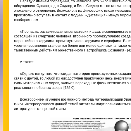
Наряду с именем посредника, то немногое, что было известно о 
обсуждению. Однако, и д-р Сэдлер, и Билл Сэдлер-мл. не могли не с
эпохального откровения. Возможно, в их философию плохо укладыва
произвольно вступать в контакт с людьми. «Дистанция» между миром
сообщает нам:
«Пропасть, разделяющая миры материи и духа, в совершенстве 
состоящей из смертного человека, вторичного промежуточного созда
моронтийного херувима, промежуточного херувима и серафима. В ли
уровни несомненно становятся более или менее едиными, а также 
таинственным действиям божественного Настройщика Сознания» [42
А также:
«Однако ввиду того, что каждая категория промежуточных созда
связи с другой, то любой из них доступен практически весь энергети
силы материальных миров, включая переходные фазы вселенских эне
реальности небесных сфер» [425.0].
Всестороннее изучение возможного метода материализации Уран
книги. Интересующиеся данной темой читатели могут познакомиться
литературе в конце этой главы.