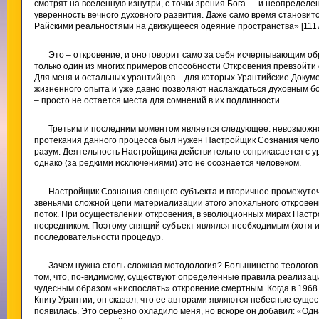
смотрят на вселенную изнутри, с точки зрения Бога — и неопредел
уверенность вечного духовного развития. Даже само время становит
Райскими реальностями на движущееся одеяние пространства» [1117.
Это – откровение, и оно говорит само за себя исчерпывающим об
только один из многих примеров способности Откровения превзойти
Для меня и остальных урантийцев – для которых Урантийские Докуме
жизненного опыта и уже давно позволяют наслаждаться духовным б
– просто не остается места для сомнений в их подлинности.
Третьим и последним моментом является следующее: невозможно
протекания данного процесса был нужен Настройщик Сознания челов
разум. Деятельность Настройщика действительно соприкасается с у
однако (за редкими исключениями) это не осознается человеком.
Настройщик Сознания спящего субъекта и вторичное промежуто
звеньями сложной цепи материализации этого эпохального открове
поток. При осуществлении откровения, в эволюционных мирах Настр
посредником. Поэтому спящий субъект являлся необходимым (хотя 
последовательности процедур.
Зачем нужна столь сложная методология? Большинство теологов 
том, что, по-видимому, существуют определенные правила реализац
чудесным образом «ниспослать» откровение смертным. Когда в 1968
Книгу Урантии, он сказал, что ее авторами являются небесные существ
появилась. Это серьезно охладило меня, но вскоре он добавил: «Одн