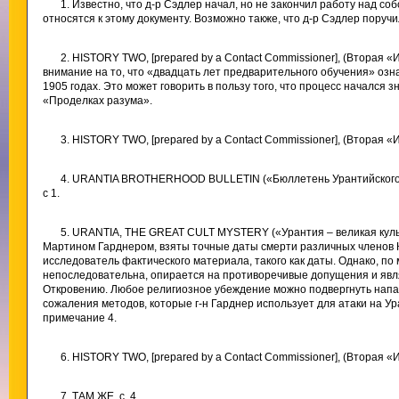
1. Известно, что д-р Сэдлер начал, но не закончил работу над с
относятся к этому документу. Возможно также, что д-р Сэдлер поруч
2. HISTORY TWO, [prepared by a Contact Commissioner], (Вторая «
внимание на то, что «двадцать лет предварительного обучения» озна
1905 годах. Это может говорить в пользу того, что процесс начался
«Проделках разума».
3. HISTORY TWO, [prepared by a Contact Commissioner], (Вторая «И
4. URANTIA BROTHERHOOD BULLETIN («Бюллетень Урантийского Бра
с 1.
5. URANTIA, THE GREAT CULT MYSTERY («Урантия – великая культ
Мартином Гарднером, взяты точные даты смерти различных членов 
исследователь фактического материала, такого как даты. Однако, по
непоследовательна, опирается на противоречивые допущения и явл
Откровению. Любое религиозное убеждение можно подвергнуть нап
сожаления методов, которые г-н Гарднер использует для атаки на Ур
примечание 4.
6. HISTORY TWO, [prepared by a Contact Commissioner], (Вторая «И
7. ТАМ ЖЕ, с. 4.