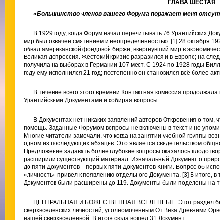
ГЛАВА ШЕСТАЯ
«Большинство членов вашего Форума поражает меня отсу
В 1929 году, когда Форум начал перечитывать 76 Урантийских До
мир был охвачен смятением и неопределенностью. [1] 28 октября 19
обвал американской фондовой биржи, ввергнувший мир в экономичес
Великая депрессия. Жестокий кризис разразился и в Европе; на сле
получила на выборах в Германии 107 мест. С 1924 по 1928 годы Билл
году ему исполнился 21 год; постепенно он становился всё более ак
В течение всего этого времени Контактная комиссия продолжала 
Урантийскими Документами и собирая вопросы.
В Документах нет никаких заявлений авторов Откровения о том, 
помощь. Заданные Форумом вопросы не включены в текст и не упоми
Многие читатели замечали, что когда на занятии учебной группы возн
одном из последующих абзацев. Это является свидетельством общн
Предложение задавать более глубокие вопросы оказалось плодотво
расширили существующий материал. Изначальный Документ о природ
до пяти Документов – первых пяти Документов Книги. Вопрос об исп
«личность» привел к появлению отдельного Документа. [3] В итоге, 
Документов были расширены до 119. Документы были поделены на т
ЦЕНТРАЛЬНАЯ И БОЖЕСТВЕННАЯ ВСЕЛЕННЫЕ. Этот раздел был 
сверхвселенских личностей, уполномоченным От Века Древними Орв
нашей сверхвселенной. В итоге сюда вошел 31 Документ.