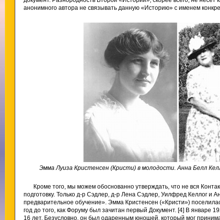
документ. Разнородность Второй «Истории», скорее всего, не несет 
анонимного автора не связывать данную «Историю» с именем конкре
Эмма Луиза Кристенсен (Кристи) в молодости. Анна Белл Келл
Кроме того, мы можем обоснованно утверждать, что не вся Конта
подготовку. Только д-р Сэдлер, д-р Лена Сэдлер, Уилфред Келлог и 
предварительное обучение». Эмма Кристенсен («Кристи») поселилась
год до того, как Форуму был зачитан первый Документ. [4] В январе 
16 лет. Безусловно, он был одаренным юношей, который мог принима