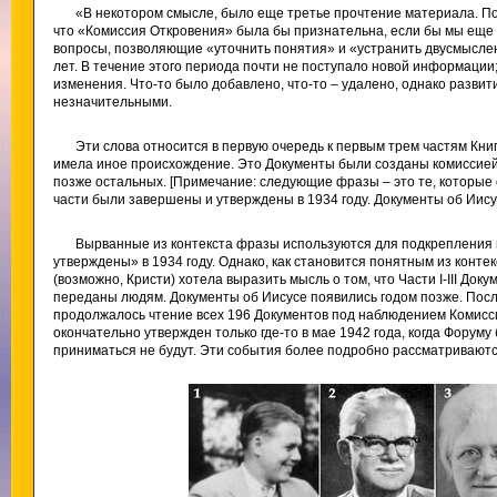
«В некотором смысле, было еще третье прочтение материала. По
что «Комиссия Откровения» была бы признательна, если бы мы еще 
вопросы, позволяющие «уточнить понятия» и «устранить двусмыслен
лет. В течение этого периода почти не поступало новой информаци
изменения. Что-то было добавлено, что-то – удалено, однако разви
незначительными.
Эти слова относится в первую очередь к первым трем частям Книг
имела иное происхождение. Это Документы были созданы комиссией
позже остальных. [Примечание: следующие фразы – это те, которые 
части были завершены и утверждены в 1934 году. Документы об Иисус
Вырванные из контекста фразы используются для подкрепления 
утверждены» в 1934 году. Однако, как становится понятным из конт
(возможно, Кристи) хотела выразить мысль о том, что Части I-III До
переданы людям. Документы об Иисусе появились годом позже. После
продолжалось чтение всех 196 Документов под наблюдением Комисси
окончательно утвержден только где-то в мае 1942 года, когда Форум
приниматься не будут. Эти события более подробно рассматриваются