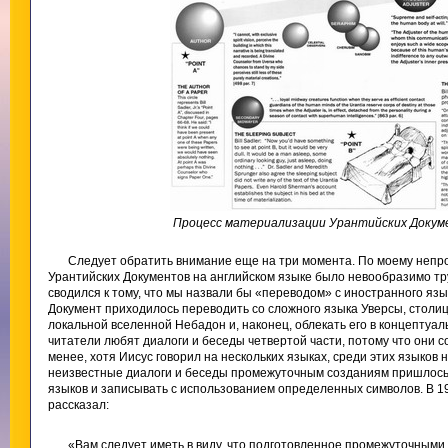
Процесс материализации Урантийских Докум
Следует обратить внимание еще на три момента. По моему неп
Урантийских Документов на английском языке было невообразимо тр
сводился к тому, что мы назвали бы «переводом» с иностранного язык
Документ приходилось переводить со сложного языка Уверсы, столи
локальной вселенной Небадон и, наконец, облекать его в концептуа
читатели любят диалоги и беседы четвертой части, потому что они 
менее, хотя Иисус говорил на нескольких языках, среди этих языков 
неизвестные диалоги и беседы промежуточным созданиям пришлось
языков и записывать с использованием определенных символов. В 195
рассказал:
«Вам следует иметь в виду, что подготовленное промежуточными