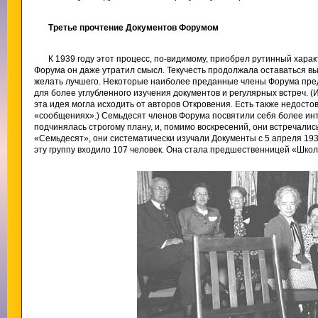
Третье прочтение Документов Форумом
К 1939 году этот процесс, по-видимому, приобрел рутинный характ
Форума он даже утратил смысл. Текучесть продолжала оставаться в
желать лучшего. Некоторые наиболее преданные члены Форума пре
для более углубленного изучения документов и регулярных встреч. (И
эта идея могла исходить от авторов Откровения. Есть также недосто
«сообщениях».) Семьдесят членов Форума посвятили себя более ин
подчинялась строгому плану, и, помимо воскресений, они встречались
«Семьдесят», они систематически изучали Документы с 5 апреля 1939 
эту группу входило 107 человек. Она стала предшественницей «Школы