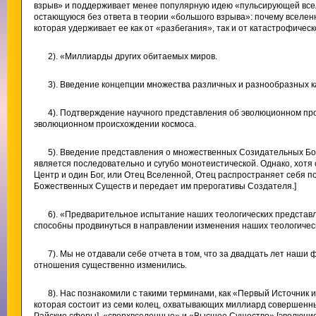
взрыв» и поддерживает менее популярную идею «пульсирующей всел
остающуюся без ответа в теории «большого взрыва»: почему вселен
которая удерживает ее как от «разбегания», так и от катастрофическ
2). «Миллиарды других обитаемых миров.
3). Введение концепции множества различных и разнообразных к
4). Подтверждение научного представления об эволюционном про
эволюционном происхождении космоса.
5). Введение представления о множественных Созидательных Бо
является последовательно и сугубо монотеистической. Однако, хотя
Центр и один Бог, или Отец Вселенной, Отец распространяет себя 
Божественных Существ и передает им прерогативы Создателя.]
6). «Предварительное испытание наших теологических представл
способны продвинуться в направлении изменения наших теологичес
7). Мы не отдавали себе отчета в том, что за двадцать лет наш
отношения существенно изменились.
8). Нас познакомили с такими терминами, как «Первый Источник 
которая состоит из семи колец, охватывающих миллиард совершенны