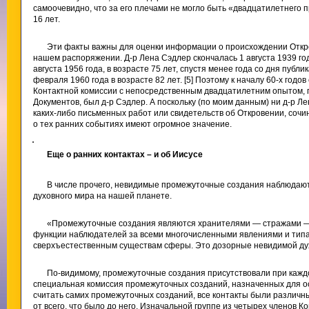
самоочевидно, что за его плечами не могло быть «двадцатилетнего 
16 лет.
Эти факты важны для оценки информации о происхождении Откров
нашем распоряжении. Д-р Лена Сэдлер скончалась 1 августа 1939 год
августа 1956 года, в возрасте 75 лет, спустя менее года со дня публ
февраля 1960 года в возрасте 82 лет. [5] Поэтому к началу 60-х го
Контактной комиссии с непосредственным двадцатилетним опытом
Документов, был д-р Сэдлер. А поскольку (по моим данным) ни д-р Л
каких-либо письменных работ или свидетельств об Откровении, сочи
о тех ранних событиях имеют огромное значение.
.
Еще о ранних контактах – и об Иисусе
В числе прочего, невидимые промежуточные создания наблюдаю
духовного мира на нашей планете.
«Промежуточные создания являются хранителями — стражами —
функции наблюдателей за всеми многочисленными явлениями и тип
сверхъестественным существам сферы. Это дозорные невидимой дух
По-видимому, промежуточные создания присутствовали при каждо
специальная комиссия промежуточных созданий, назначенных для о
считать самих промежуточных созданий, все контакты были различн
от всего, что было до него. Изначальной группе из четырех членов 