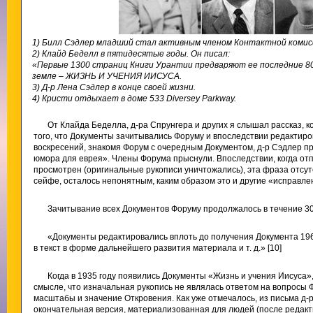
1) Билл Сэдлер младший стал активным членом Контактной комис
2) Клайд Беделл в пятидесятые годы. Он писал:
«Первые 1300 страниц Книги Урантии предваряют ее последние 8
земле – ЖИЗНЬ И УЧЕНИЯ ИИСУСА.
3) Д-р Лена Сэдлер в конце своей жизни.
4) Кристи отдыхает в доме 533 Diversey Parkway.
От Клайда Беделла, д-ра Спрунгера и других я слышал рассказ, 
того, что Документы зачитывались Форуму и впоследствии редактир
воскресений, знакомя Форум с очередным Документом, д-р Сэдлер 
юмора для еврея». Члены Форума прыснули. Впоследствии, когда от
просмотрен (оригинальные рукописи уничтожались), эта фраза отсутс
сейфе, осталось непонятным, каким образом это и другие «исправле
Зачитывание всех Документов Форуму продолжалось в течение 30-
«Документы редактировались вплоть до получения Документа 196
в текст в форме дальнейшего развития материала и т. д.» [10]
Когда в 1935 году появились Документы «Жизнь и учения Иисуса»,
смысле, что изначальная рукопись не являлась ответом на вопросы 
масштабы и значение Откровения. Как уже отмечалось, из письма д-р
окончательная версия, материализованная для людей (после редак