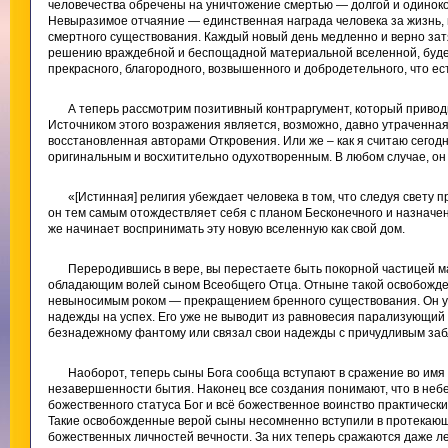
человечества обречены на уничтожение смертью — долгой и одиноко
Невыразимое отчаяние — единственная награда человека за жизнь,
смертного существования. Каждый новый день медленно и верно затя
решению враждебной и беспощадной материальной вселенной, буд
прекрасного, благородного, возвышенного и добродетельного, что ест
А теперь рассмотрим позитивный контраргумент, который привод
Источником этого возражения является, возможно, давно утраченна
восстановленная авторами Откровения. Или же – как я считаю сегод
оригинальным и восхитительно одухотворенным. В любом случае, он
«[Истинная] религия убеждает человека в том, что следуя свету 
он тем самым отождествляет себя с планом Бесконечного и назначе
же начинает воспринимать эту новую вселенную как свой дом.
Переродившись в вере, вы перестаете быть покорной частицей м
обладающим волей сыном Всеобщего Отца. Отныне такой освобожден
невыносимым роком — прекращением бренного существования. Он уж
надежды на успех. Его уже не выводит из равновесия парализующий с
безнадежному фантому или связал свои надежды с причудливым за
Наоборот, теперь сыны Бога сообща вступают в сражение во имя
незавершенности бытия. Наконец все создания понимают, что в неб
божественного статуса Бог и всё божественное воинство практически
Такие освобожденные верой сыны несомненно вступили в протекающ
божественных личностей вечности. За них теперь сражаются даже л