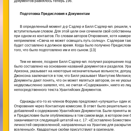
Документов равнялось теперь 196.
Подготовка Предисловия к Документам
В определенный момент д-р Сэдлер и Билл Сэдлер-мл. решили, 
вступительным словом. Для этой цели они сочинили свой собственны
при одном из контактов. По словам авторов Откровения, хотя намере
неприемлем: «Свеча не может освещать путь солнцу». Сэдлерам такж
будет составлено в должное время. Когда было получено Предислови
того, что было подготовлено им и его сыном. [13]
Тем не менее, позднее Билл Сэдлер-мл. получил разрешение по
было составлено на основании названий документов и разделов. Ур
Аризона, указывает на некоторые незначительные вольности, допу
Джонсона заключается в том, что Билл указывает Мантутию Мелхисед
Документы дают понять, что он может являться автором, он не указ
недвусмысленно заявлял, что, не считая «Содержания», никто из лю
непосредственного текста Урантийских Документов.
Однажды кто-то из членов Форума предложил «улучшить» один и
Откровения через Контактную комиссию. В ответ было решительно з
добавлений к содержанию Урантийских Документов. Были приняты вс
и Предисловие были опубликованы в том самом виде, в котором они 
заканчивается следующей цитатой на с. 17: «[Составлено Божестве
личностей сверхвселенной, направленных на Урантию для раскрытия
вселенных]». Квадратные скобки присутствуют в оригинале.