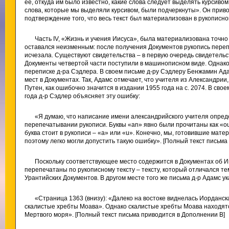
ее, откуда им было известно, какие слова следует выделять курсивом
слова, которые мы выделяли курсивом, были подчеркнуты». Он прив
подтверждение того, что весь текст был материализован в рукописно
Часть IV, «Жизнь и учения Иисуса», была материализована точно 
оставался неизменным: после получения Документов рукопись переп
исчезала. Существуют свидетельства – в первую очередь свидетельств
Документы четвертой части поступили в машинописном виде. Однако
переписке д-ра Сэдлера. В своем письме д-ру Сэдлеру Бенжамин Ад
мест в Документах. Так, Адамс отмечает, что учителя из Александрии
Путен, как ошибочно значится в издании 1955 года на с. 2074. В св
года д-р Сэдлер объясняет эту ошибку:
«Я думаю, что написание имени александрийского учителя опре
перепечатывании рукописи. Буквы «an» явно были прочитаны как «ou
буква стоит в рукописи – «а» или «u». Конечно, мы, готовившие мате
поэтому легко могли допустить такую ошибку». [Полный текст письма
Поскольку соответствующее место содержится в Документах об И
перепечатаны по рукописному тексту – тексту, который отличался те
Урантийских Документов. В другом месте того же письма д-р Адамс 
«Страница 1363 (внизу): «Далеко на востоке виднелась Иорданс
скалистые хребты Моава». Однако скалистые хребты Моава находятся 
Мертвого моря». [Полный текст письма приводится в Дополнении B]