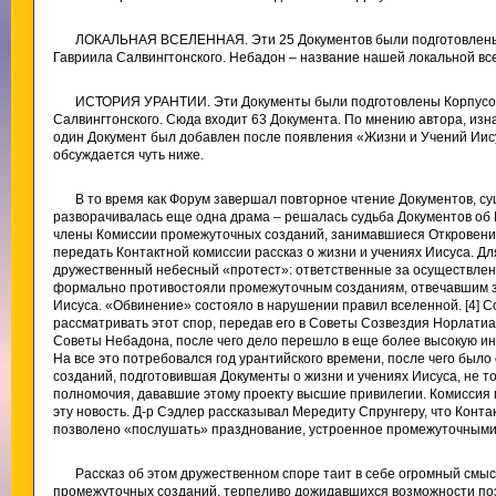
ЛОКАЛЬНАЯ ВСЕЛЕННАЯ. Эти 25 Документов были подготовлены
Гавриила Салвингтонского. Небадон – название нашей локальной вс
ИСТОРИЯ УРАНТИИ. Эти Документы были подготовлены Корпусом
Салвингтонского. Сюда входит 63 Документа. По мнению автора, изна
один Документ был добавлен после появления «Жизни и Учений Иису
обсуждается чуть ниже.
В то время как Форум завершал повторное чтение Документов, су
разворачивалась еще одна драма – решалась судьба Документов об И
члены Комиссии промежуточных созданий, занимавшиеся Откровение
передать Контактной комиссии рассказ о жизни и учениях Иисуса. Д
дружественный небесный «протест»: ответственные за осуществле
формально противостояли промежуточным созданиям, отвечавшим за
Иисуса. «Обвинение» состояло в нарушении правил вселенной. [4] 
рассматривать этот спор, передав его в Советы Созвездия Норлатиа
Советы Небадона, после чего дело перешло в еще более высокую и
На все это потребовался год урантийского времени, после чего бы
созданий, подготовившая Документы о жизни и учениях Иисуса, не т
полномочия, дававшие этому проекту высшие привилегии. Комиссия 
эту новость. Д-р Сэдлер рассказывал Мередиту Спрунгеру, что Конт
позволено «послушать» празднование, устроенное промежуточными с
Рассказ об этом дружественном споре таит в себе огромный смы
промежуточных созданий, терпеливо дожидавшихся возможности по