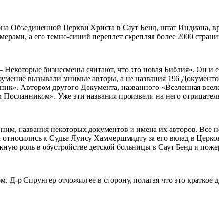
на Объединенной Церкви Христа в Саут Бенд, штат Индиана, вр
мерами, а его темно-синий переплет скреплял более 2000 стран
 – Некоторые бизнесмены считают, что это новая Библия». Он и 
оумение вызывали мнимые авторы, а не названия 196 Документов
тник». Автором другого Документа, названного «Вселенная все
Посланником». Уже эти названия произвели на него отрицатель
 ним, названия некоторых документов и имена их авторов. Все
ем относились к Судье Луису Хаммершмидту за его вклад в Цер
ую роль в обустройстве детской больницы в Саут Бенд и поже
м. Д-р Спрунгер отложил ее в сторону, полагая что это краткое 