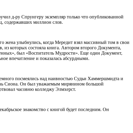
учил д-ру Спрунгеру экземпляр только что опубликованной
иц, содержавших миллион слов.
его жена улыбнулись, когда Мередит взял массивный том в свои
, из которых состояла книга. Автором второго Документа,
ленных», был «Воспитатель Мудрости». Еще один Документ,
ное впечатление и показалась абсурдными.
 немного посмеялись над наивностью Судьи Хаммершмидта и
ковь Сиона. Он был уважаемым мирянином большой
ртвовал часовню колледжу Элмхерст.
декабрьское знакомство с книгой будет последним. Он