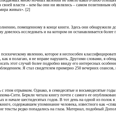
наблюдаемых мною ночных явлений не имело какого-либо отношен
своей власти – кем бы они ни являлись – самом позитивным об
мира живых». [2]
олнению, помещенному в конце книги. Здесь они обнаружили до
му довелось исследовать и на котором он останавливается более
сихическому явлению, которое я неспособен классифицировать и
, как я полагаю, я не вправе нарушить. Другими словами, я обе
ать этот случай более подробно ввиду его интересных особеннос
аблюдением. Я стал свидетелем примерно 250 вечерних сеансов,
с этим отрывком. Однако, в семидесятые и восьмидесятые годы
ахома-Сити. Беркли читала книгу почти с самого ее опубликован
х и начале шестидесятых годов. В тот день на одной из полок я
книге, содержавшем упоминание человека, известного как «спящи
кие тексты редко попадались на глаза. Материал, подобный Допо