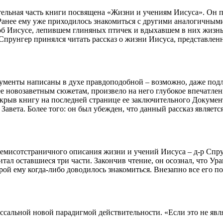
тельная часть книги посвящена «Жизни и учениям Иисуса». Он п
 Ранее ему уже приходилось знакомиться с другими аналогичным
б Иисусе, лепившем глиняных птичек и вдыхавшем в них жизнь,
р Спрунгер принялся читать рассказ о жизни Иисуса, представле
кументы написаны в духе правдоподобной – возможно, даже подл
ее новозаветным сюжетам, произвело на него глубокое впечатле
Закрыв книгу на последней странице ее заключительного Докумен
 Завета. Более того: он был убежден, что данный рассказ явля
семисотстраничного описания жизни и учений Иисуса – д-р Спру
итал оставшиеся три части. Закончив чтение, он осознал, что
ой ему когда-либо доводилось знакомиться. Внезапно все его п
ссальной новой парадигмой действительности. «Если это не явл