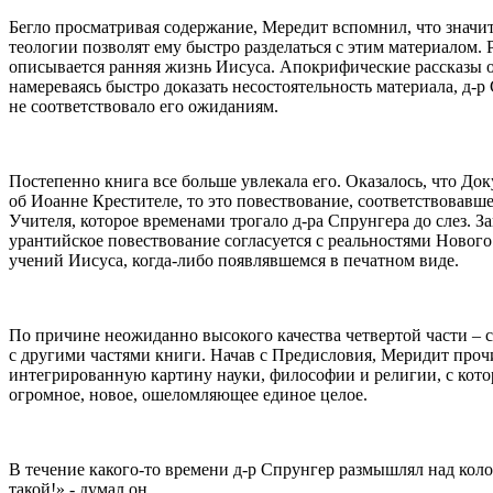
Бегло просматривая содержание, Мередит вспомнил, что значи
теологии позволят ему быстро разделаться с этим материалом.
описывается ранняя жизнь Иисуса. Апокрифические рассказы о
намереваясь быстро доказать несостоятельность материала, д-
не соответствовало его ожиданиям.
Постепенно книга все больше увлекала его. Оказалось, что До
об Иоанне Крестителе, то это повествование, соответствовавш
Учителя, которое временами трогало д-ра Спрунгера до слез. 
урантийское повествование согласуется с реальностями Нового
учений Иисуса, когда-либо появлявшемся в печатном виде.
По причине неожиданно высокого качества четвертой части – 
с другими частями книги. Начав с Предисловия, Меридит проч
интегрированную картину науки, философии и религии, с котор
огромное, новое, ошеломляющее единое целое.
В течение какого-то времени д-р Спрунгер размышлял над коло
такой!» - думал он.