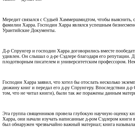
Мередит связался с Судьей Хаммершмидтом, чтобы выяснить, от
фамилии Харра. Господин Харра являлся успешным бизнесмено
Урантийские Документы.
Д-р Спрунгер и господин Харра договорились вместе пообедат
удивлен. Он слышал о д-ре Сэдлере благодаря его репутации. 
плодотворным писателем и университетским профессором. Нек
Господин Харра заявил, что хотел бы отослать несколько экз
дюжину книг и передал его д-ру Спрунгеру. Впоследствии д-р
том, что не читал книги), были так же поражены данным матери
Эта группа священников провела глубокую научную оценку кни
Харра, они начали изучать написанные д-ром Сэдлером книги в
был обнаружен чрезвычайно важный материал; книга называлас