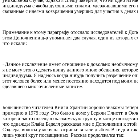
уникальном случае; однако я спешу заверить, что ни одно из 
индивидуума с якобы духовными силами, удерживавшими его в 
связанные с идеями возвращения умерших для участия в делах 
Примечание к этому параграфу отослало исследователей к Доп
этом Дополнении д-р упоминает два случая, один из которых е
что искали:
«Данное исключение имеет отношение к довольно необычному п
я не могу этого сделать ввиду данного мною обещания, которое
индивидуума. Я надеюсь когда-нибудь получить разрешение опис
этот человек более или менее постоянно находится под моим н
сделавшего многочисленные записи».
Большинство читателей Книги Урантии хорошо знакомы теперь 
примерно в 1975 году. Это было в доме у Беркли Элиотт, в Окл
который часто посещал оклахомскую группу в конце пятидесяты
что однажды Клайд Беделл рассказал мне о Дополнении к этой 
Сэдлера, волосы у меня на загривке встали дыбом. В те дни та
лишь узкий круг посвященных. Рассказ продолжался так: