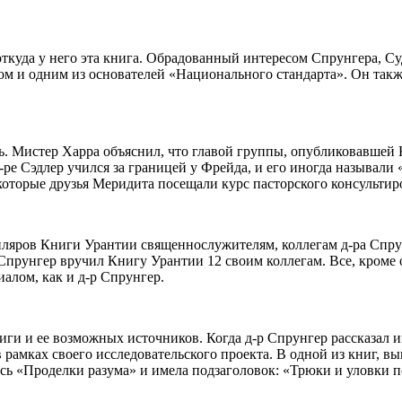
куда у него эта книга. Обрадованный интересом Спрунгера, Суд
м и одним из основателей «Национального стандарта». Он такж
ь. Мистер Харра объяснил, что главой группы, опубликовавшей 
Д-ре Сэдлер учился за границей у Фрейда, и его иногда называл
оторые друзья Меридита посещали курс пасторского консульти
емпляров Книги Урантии священнослужителям, коллегам д-ра Спр
 Спрунгер вручил Книгу Урантии 12 своим коллегам. Все, кроме
алом, как и д-р Спрунгер.
ги и ее возможных источников. Когда д-р Спрунгер рассказал и
 рамках своего исследовательского проекта. В одной из книг, 
ь «Проделки разума» и имела подзаголовок: «Трюки и уловки по