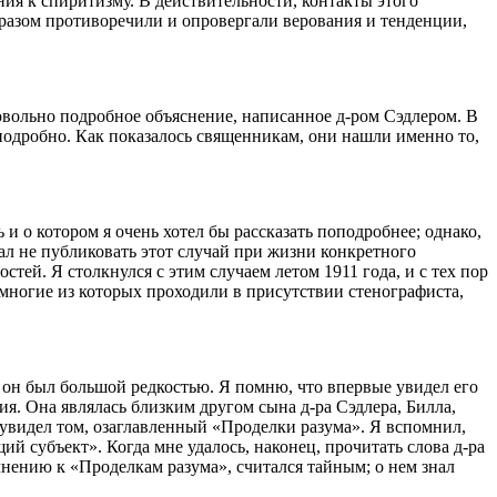
ия к спиритизму. В действительности, контакты этого
разом противоречили и опровергали верования и тенденции,
вольно подробное объяснение, написанное д-ром Сэдлером. В
 подробно. Как показалось священникам, они нашли именно то,
 о котором я очень хотел бы рассказать поподробнее; однако,
щал не публиковать этот случай при жизни конкретного
тей. Я столкнулся с этим случаем летом 1911 года, и с тех пор
 многие из которых проходили в присутствии стенографиста,
 он был большой редкостью. Я помню, что впервые увидел его
ия. Она являлась близким другом сына д-ра Сэдлера, Билла,
 увидел том, озаглавленный «Проделки разума». Я вспомнил,
й субъект». Когда мне удалось, наконец, прочитать слова д-ра
лнению к «Проделкам разума», считался тайным; о нем знал