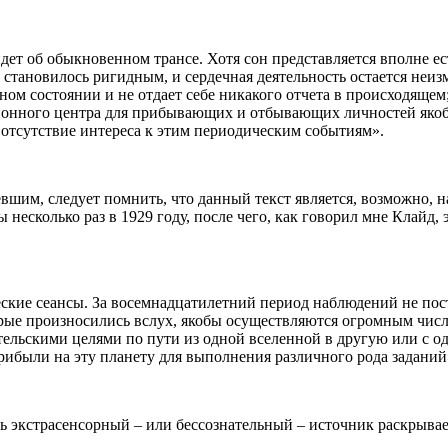
идет об обыкновенном трансе. Хотя сон представляется вполне ес
е становилось ригидным, и сердечная деятельность остается неиз
ном состоянии и не отдает себе никакого отчета в происходящем;
ационного центра для прибывающих и отбывающих личностей яко
 отсутствие интереса к этим периодическим событиям».
вшим, следует помнить, что данный текст является, возможно, 
есколько раз в 1929 году, после чего, как говорил мне Клайд, 
кие сеансы. За восемнадцатилетний период наблюдений не пост
рые произносились вслух, якобы осуществляются огромным чис
тельскими целями по пути из одной вселенной в другую или с о
рибыли на эту планету для выполнения различного рода заданий
ить экстрасенсорный – или бессознательный – источник раскрыв