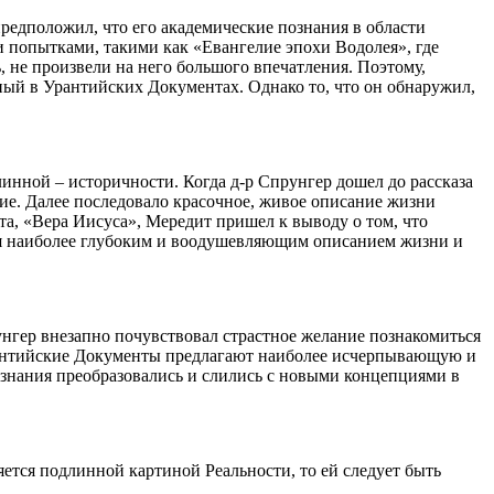
редположил, что его академические познания в области
и попытками, такими как «Евангелие эпохи Водолея», где
 не произвели на него большого впечатления. Поэтому,
нный в Урантийских Документах. Однако то, что он обнаружил,
инной – историчности. Когда д-р Спрунгер дошел до рассказа
ние. Далее последовало красочное, живое описание жизни
та, «Вера Иисуса», Мередит пришел к выводу о том, что
ется наиболее глубоким и воодушевляющим описанием жизни и
нгер внезапно почувствовал страстное желание познакомиться
 Урантийские Документы предлагают наиболее исчерпывающую и
ознания преобразовались и слились с новыми концепциями в
яется подлинной картиной Реальности, то ей следует быть