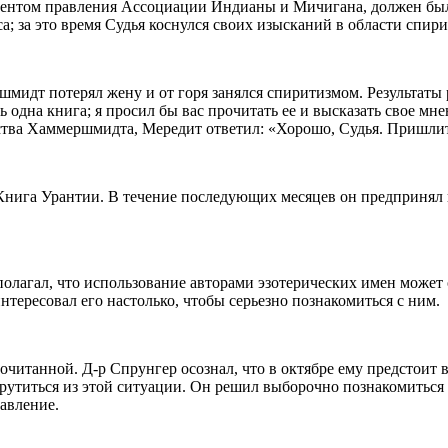
дентом правления Ассоциации Индианы и Мичигана, должен был
; за это время Судья коснулся своих изысканий в области спири
шмидт потерял жену и от горя занялся спиритизмом. Результаты р
ь одна книга; я просил бы вас прочитать ее и высказать свое м
вства Хаммершмидта, Мередит ответил: «Хорошо, Судья. Пришлит
Книга Урантии. В течение последующих месяцев он предпринял 
 полагал, что использование авторами эзотерических имен может
интересовал его настолько, чтобы серьезно познакомиться с ним.
рочитанной. Д-р Спрунгер осознал, что в октябре ему предстоит
рутиться из этой ситуации. Он решил выборочно познакомиться 
лавление.