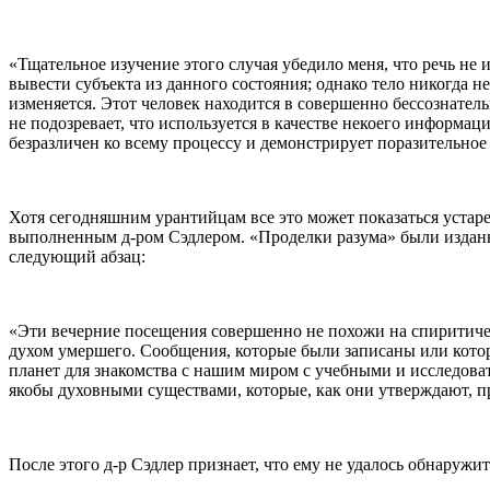
«Тщательное изучение этого случая убедило меня, что речь не 
вывести субъекта из данного состояния; однако тело никогда н
изменяется. Этот человек находится в совершенно бессознатель
не подозревает, что используется в качестве некоего информ
безразличен ко всему процессу и демонстрирует поразительное
Хотя сегодняшним урантийцам все это может показаться устаре
выполненным д-ром Сэдлером. «Проделки разума» были изданы н
следующий абзац:
«Эти вечерние посещения совершенно не похожи на спиритичес
духом умершего. Сообщения, которые были записаны или кото
планет для знакомства с нашим миром с учебными и исследова
якобы духовными существами, которые, как они утверждают, п
После этого д-р Сэдлер признает, что ему не удалось обнаруж