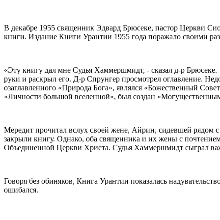
В декабре 1955 священник Эдвард Брюсеке, пастор Церкви Сио
книги. Издание Книги Урантии 1955 года поражало своими раз
«Эту книгу дал мне Судья Хаммершмидт, - сказал д-р Брюсеке.
руки и раскрыл его. Д-р Спрунгер просмотрел оглавление. Нед
озаглавленного «Природа Бога», являлся «Божественный Сове
«Личности большой вселенной», был создан «Могущественным 
Мередит прочитал вслух своей жене, Айрин, сидевшей рядом с
закрыли книгу. Однако, оба священника и их жены с почтени
Объединенной Церкви Христа. Судья Хаммершмидт сыграл важн
Говоря без обиняков, Книга Урантии показалась надувательство
ошибался.