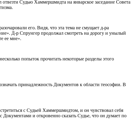
 отвезти Судью Хаммершмидта на январское заседание Совета
тизма.
азочаровали его. Видя, что эта тема не смущает д-ра
нение». Д-р Спрунгер продолжал смотреть на дорогу и унылый
е ее мне».
несколько попыток прочитать некоторые разделы этого
 означать принадлежность Документов к области теософии. В
 встретиться с Судьей Хаммершмидтом, и он чувствовал себя
с Документами и откровенно сказать Судье, что он думает по