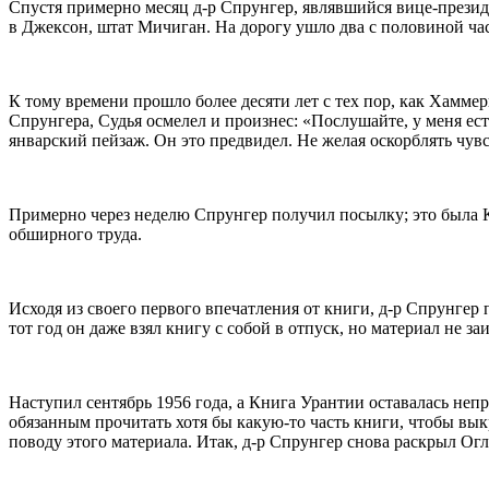
Спустя примерно месяц д-р Спрунгер, являвшийся вице-прези
в Джексон, штат Мичиган. На дорогу ушло два с половиной часа
К тому времени прошло более десяти лет с тех пор, как Хаммер
Спрунгера, Судья осмелел и произнес: «Послушайте, у меня ест
январский пейзаж. Он это предвидел. Не желая оскорблять чу
Примерно через неделю Спрунгер получил посылку; это была 
обширного труда.
Исходя из своего первого впечатления от книги, д-р Спрунгер
тот год он даже взял книгу с собой в отпуск, но материал не за
Наступил сентябрь 1956 года, а Книга Урантии оставалась неп
обязанным прочитать хотя бы какую-то часть книги, чтобы вык
поводу этого материала. Итак, д-р Спрунгер снова раскрыл Ог