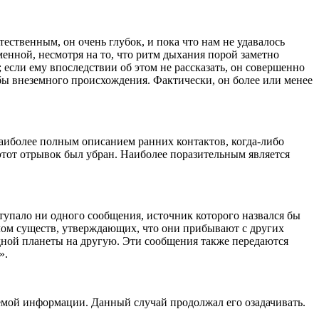
тественным, он очень глубок, и пока что нам не удавалось
менной, несмотря на то, что ритм дыхания порой заметно
 если ему впоследствии об этом не рассказать, он совершенно
бы внеземного происхождения. Фактически, он более или менее
наиболее полным описанием ранних контактов, когда-либо
этот отрывок был убран. Наиболее поразительным является
упало ни одного сообщения, источник которого назвался бы
лом существ, утверждающих, что они прибывают с других
дной планеты на другую. Эти сообщения также передаются
».
аемой информации. Данный случай продолжал его озадачивать.