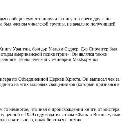
ья сообщил ему, что получил книгу от своего друга по
е был членом чикагской группы, изначально получившей
Книгу Урантии, был д-р Уильям Сэдлер. Д-р Спрунгер был
и «отцом американской психиатрии». Он являлся также
рования в Теологической Семинарии МакКормика.
унгера по Объединенной Церкви Христа. Он выписал чек за
 одного из этих молодых священников (который признался в
м то немногое, что знал о происхождении книги от мистера
выпущенной в 1929 году издательством «Фанк и Вогнел», ими
дсознательного, и как бороться с ними».