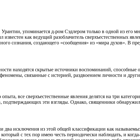
Урантии, упоминается д-ром Сэдлером только в одной из его мн
л известен как ведущий разоблачитель сверхъестественных явле
ого сознания, создающего «сообщения» из «мира духов». В пред
ности находятся скрытые источники воспоминаний, способные о
 феномены, связанные с истерией, раздвоением личности и дру
 опыта, все сверхъестественные явления делятся на три категории
, подтверждающих эти взгляды. Однако, священники обнаружили,
или два исключения из этой общей классификации как называемых
который с тех пор имею честь периодически наблюдать, и когда-