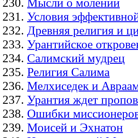
Мысли о молении
Условия эффективно
Древняя религия и ц
Урантийское открове
Салимский мудрец
Религия Салима
Мелхиседек и Авраа
Урантия ждет пропо
Ошибки миссионеров
Моисей и Эхнатон