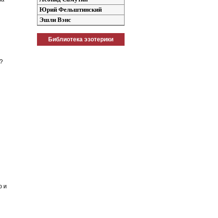
Юрий Фельштинский
Эшли Вэнс
и
Библиотека эзотерики
?
ю и