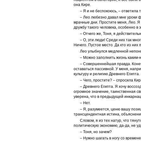
она Кире.
– Я и не беспокоюсь, – ответила т
– Лео любезно давал мне уроки фр
мрачные дни. Простите меня, Лео. Я
дружбу такого человека, особенно в 
– Отчего же, Тоня, я действитель
– О, эти люди! Среди них так мн
Ничего. Пустое место. Да кто из ни
Лео улыбнулся медленной непони
– Можно заполнить жизнь каким-н
– Совершеннейшая правда. Конеч
оставаться пассивной. У меня, напр
культуру и религию Древнего Египта.
– Чего, простите? – спросила Кир
– Древнего Египта. Я хочу воссоз
огромное значение, таинственная св
уверена, что в предыдущей инкарна
– Нет.
– Я, разумеется, ценю вашу пози
трансцендентная истина, объяснени
Словом, я из тех натур, что тяну
политическую экономию, да-да, не уд
– Тоня, но зачем?
– Нужно шагать в ногу со времене