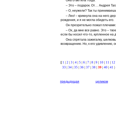
Она ответила тогда:
– Это – подарок. От… Андрея Таг
– О, неужели? Так ты принимаешь
– Лео! – крикнула она на него де
рождения, и я не могла обидеть его.
Он презрительно пожал плечами:
– Ох, да мне все равно. Это – тв
если бы носил что-то, купленное на 
Она спрятала зажигалку, шелковые
возвращению. Но, к его удивлению, о
[
1
|
2
|
3
|
4
|
5
|
6
|
7
|
8
|
9
|
10
|
11
|
12
33
|
34
|
35
|
36
|
37
|
38
|
39
|
40
|
41
|
предыдущая
целиком