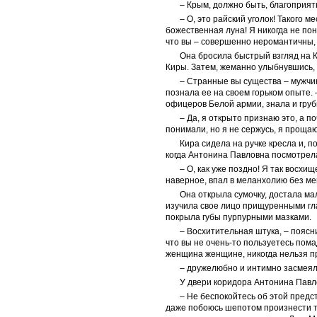
– Крым, должно быть, благоприят
– О, это райский уголок! Такого 
божественная луна! Я никогда не по
что вы – совершенно неромантичны, 
Она бросила быстрый взгляд на К
Киры. Затем, жеманно улыбнувшись, 
– Странные вы существа – мужчин
познала ее на своем горьком опыте. 
офицеров Белой армии, знала и груб
– Да, я открыто признаю это, а 
понимали, но я не сержусь, я прощаю
Кира сидела на ручке кресла и, п
когда Антонина Павловна посмотрел
– О, как уже поздно! Я так восхи
наверное, впал в меланхолию без м
Она открыла сумочку, достала м
изучила свое лицо прищуренными гл
покрыла губы пурпурными мазками.
– Восхитительная штука, – поясн
что вы не очень-то пользуетесь пома
женщина женщине, никогда нельзя п
– дружелюбно и интимно засмеяла
У двери коридора Антонина Павл
– Не беспокойтесь об этой предс
даже побоюсь шепотом произнести те