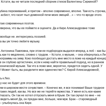
л. Кстати, вы не читали последний сборник стихов Валентины Сиркиной?
убина переживаний, и притом – вполне современно, вполне. Там есть строчка,
 асбест, что гасит пыл доменной печи моих эмоций…» – что-то вроде этого.
итаю современных поэтов.
Я уверена, что вы ее поймете и оцените. Да и Кире Александровне тоже
я вообще не. интересуюсь поэзией.
а вы уж точно любите музыку.
 Антонина Павловна, при этом ее подбородок выдался вперед, а лоб – как бы
 как-то медленно, словно с трудом. – Кстати, о музыке, – она обернулась к Ле
рограммы на зиму. Коко пообещал достать мне место в ложе на каждый конце
 он глубоко артистичен, если к нему найти правильный подход, но в раннем
онической музыке. Так что в ложе мне, вероятно, придется сидеть одной. У
! Может быть, вы разделите мое одиночество? С Кирой Александровной,
ь к Лео.
 у нас не будет для этого времени.
уки в широком жесте сочувствия. – Конечно же, я все понимаю! Ваше трудное
ких людей, как вы. Но все же не теряйте мужества. У меня есть кое-какие
казать. Он так не хотел отпускать меня в Крым. Он так скучал по мне – не
 видеть меня! Да, он предан мне, больше, чем муж. Брак – старомодный
 – улыбнулась она Кире.