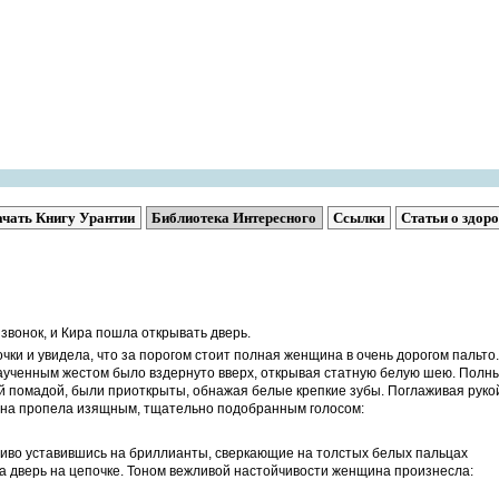
ачать Книгу Урантии
Библиотека Интересного
Ссылки
Статьи о здор
 звонок, и Кира пошла открывать дверь.
чки и увидела, что за порогом стоит полная женщина в очень дорогом пальто.
аученным жестом было вздернуто вверх, открывая статную белую шею. Полн
й помадой, были приоткрыты, обнажая белые крепкие зубы. Поглаживая руко
на пропела изящным, тщательно подобранным голосом:
чиво уставившись на бриллианты, сверкающие на толстых белых пальцах
 дверь на цепочке. Тоном вежливой настойчивости женщина произнесла: