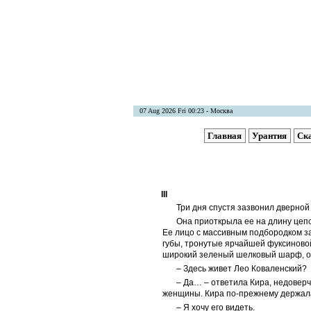
07 Aug 2026 Fri 00:23 - Москва
Главная
Урантия
Ск
III
Три дня спустя зазвонил дверной
Она приоткрыла ее на длину цепо
Ее лицо с массивным подбородком з
губы, тронутые ярчайшей фуксиново
широкий зеленый шелковый шарф, о
– Здесь живет Лео Коваленский?
– Да… – ответила Кира, недовер
женщины. Кира по-прежнему держала
– Я хочу его видеть.