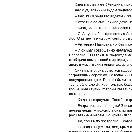
Кира впустила ее. Женщина, прищ
Аео с удивленным видом поднялся
– Лео, как я рада вас видеть! Я 
В ответ на ее смешок Лео даже н
– Кира, это Антонина Павловна П
– О! Аргунова?.. – произнесла А
Лео. Она протянула руку, согнутую в
– Антонина Павловна и я были со
– И он был совершенно неблагод
Павловна. – Он так и не подождал мен
сообщили номер своей квартиры, и я
дней, и мы, интеллигенция, должны о
Сняв пальто, она осталась в дор
заграничных сережках. Ее волосы бы
напудренные щеки. Волосы были нев
тесно облегало фигуру, толстые бед
крошечные ступни, которые казались
на колени.
– Когда вы вернулись, Тоня? – сп
– Вчера. Ужасная поездка! Эти со
лечила нервы, – пояснила она, взгля
расшатанные нервы. Но Крым! Он сп
– Да, там было прекрасно, – согл
– Но когда вы уехали, Лео, Крым
пациентом в санатории, и все были в