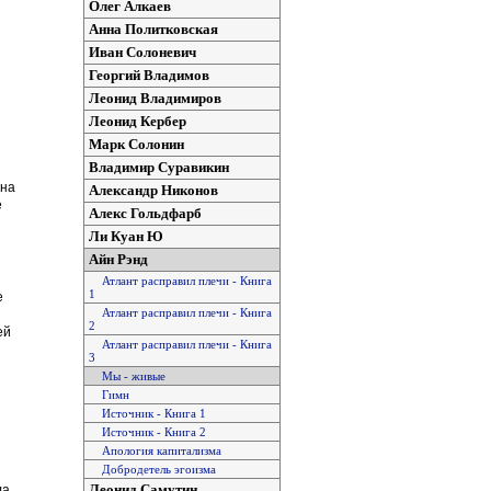
Олег Алкаев
Анна Политковская
Иван Солоневич
Георгий Владимов
Леонид Владимиров
Леонид Кербер
Марк Солонин
Владимир Суравикин
ина
Александр Никонов
е
Алекс Гольдфарб
Ли Куан Ю
Айн Рэнд
Атлант расправил плечи - Книга
1
е
Атлант расправил плечи - Книга
2
ей
Атлант расправил плечи - Книга
3
Мы - живые
Гимн
Источник - Книга 1
Источник - Книга 2
Апология капитализма
Добродетель эгоизма
Леонид Самутин
ла