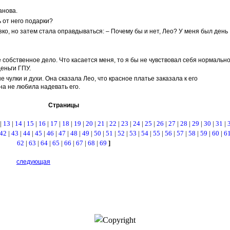
анова.
 от него подарки?
рзко, но затем стала оправдываться: – Почему бы и нет, Лео? У меня был день
ое собственное дело. Что касается меня, то я бы не чувствовал себя нормально
деньги ГПУ.
 чулки и духи. Она сказала Лео, что красное платье заказала к его
на не любила надевать его.
Страницы
|
13
|
14
|
15
|
16
|
17
|
18
|
19
|
20
|
21
|
22
|
23
|
24
|
25
|
26
|
27
|
28
|
29
|
30
|
31
|
42
|
43
|
44
|
45
|
46
|
47
|
48
|
49
|
50
|
51
|
52
|
53
|
54
|
55
|
56
|
57
|
58
|
59
|
60
|
6
62
|
63
|
64
|
65
|
66
|
67
|
68
|
69
]
следующая