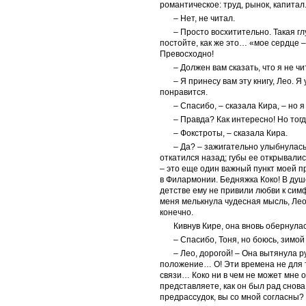
романтическое: труд, рынок, капита
– Нет, не читал.
– Просто восхитительно. Такая гл
постойте, как же это… «мое сердце –
Превосходно!
– Должен вам сказать, что я не ч
– Я принесу вам эту книгу, Лео. 
понравится.
– Спасибо, – сказала Кира, – но 
– Правда? Как интересно! Но тогд
– Фокстроты, – сказала Кира.
– Да? – зажигательно улыбнулась
откатился назад; губы ее открывались
– это еще один важный пункт моей п
в Филармонии. Бедняжка Коко! В душе
детстве ему не привили любви к симф
меня мелькнула чудесная мысль, Лео
конечно.
Кивнув Кире, она вновь обернулас
– Спасибо, Тоня, но боюсь, зимой
– Лео, дорогой! – Она вытянула р
положение… О! Эти времена не для та
связи… Коко ни в чем не может мне от
представляете, как он был рад снова
предрассудок, вы со мной согласны?