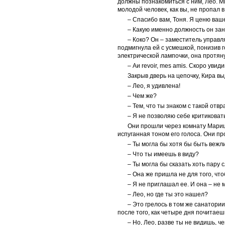
должны познакомиться с ним, Лео. М
молодой человек, как вы, не пропал 
– Спасибо вам, Тоня. Я ценю ваш
– Какую именно должность он зан
– Коко? Он – заместитель управ
подмигнула ей с усмешкой, понизив г
электрической лампочки, она протян
– Аи revoir, mes amis. Скоро увид
Закрыв дверь на цепочку, Кира в
– Лео, я удивлена!
– Чем же?
– Тем, что ты знаком с такой от
– Я не позволяю себе критиковать
Они прошли через комнату Мариши.
испуганная тоном его голоса. Они пр
– Ты могла бы хотя бы быть вежли
– Что ты имеешь в виду?
– Ты могла бы сказать хоть пару с
– Она же пришла не для того, чт
– Я не приглашал ее. И она – не 
– Лео, но где ты это нашел?
– Это грелось в том же санатори
после того, как четыре дня почитаеш
– Но, Лео, разве ты не видишь, ч