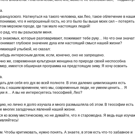
а.
анцузского. Наткнуться на такого человека, как Лео, такое облегчение в наш
 понимаю, что я непрошеный гость, но это было бы выше моих сил – потерять
этом мерзком городе, где так мало настоящих людей!
но рад, что вы разыскали меня.
ого знакомых, которые разговаривают, пожимают тебе руку… Но что они значат
х понимает глубокое значение духа или настоящий смысл нашей жизни?
мающей улыбкой, но сказал:
ибудь интересным делом, если, конечно, оно не запрещено.
но же, современная культурная женщина по природе своей неспособна
имер, имеется обширная программа на предстоящую зиму. Я хочу освоить
а.
дать для себя его дух во всей полноте. В этих далеких цивилизациях есть
язь с нашим временем, чего мы, современные люди, не умеем ценить… Я
ции я… А вы не интересуетесь теософией, Лео?
цию, но лично я долго изучала и много размышляла об этом. В теософии есть
е многих загадочных явлений нашей жизни.
тся ко всему мистическому, но не думайте, что я старомодна. Я ведь еще изуча
ивляйтесь!
м. Чтобы критиковать, нужно понять. А знаете, в этом есть что-то забавное и