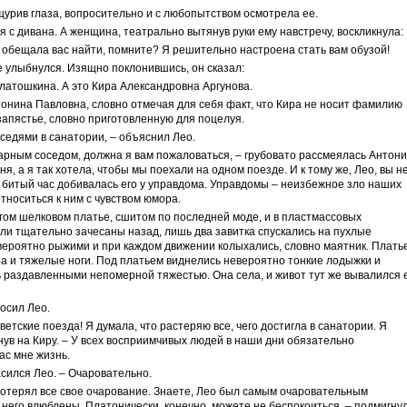
урив глаза, вопросительно и с любопытством осмотрела ее.
 с дивана. А женщина, театрально вытянув руки ему навстречу, воскликнула:
же обещала вас найти, помните? Я решительно настроена стать вам обузой!
е улыбнулся. Изящно поклонившись, он сказал:
латошкина. А это Кира Александровна Аргунова.
нтонина Павловна, словно отмечая для себя факт, что Кира не носит фамилию
 запястье, словно приготовленную для поцелуя.
седями в санатории, – объяснил Лео.
арным соседом, должна я вам пожаловаться, – грубовато рассмеялась Антон
я, а я так хотела, чтобы мы поехали на одном поезде. И к тому же, Лео, вы н
 битый час добивалась его у управдома. Управдомы – неизбежное зло наших
тноситься к ним с чувством юмора.
огом шелковом платье, сшитом по последней моде, и в пластмассовых
ли тщательно зачесаны назад, лишь два завитка спускались на пухлые
ероятно рыжими и при каждом движении колыхались, словно маятник. Плать
ра и тяжелые ноги. Под платьем виднелись невероятно тонкие лодыжки и
 раздавленными непомерной тяжестью. Она села, и живот тут же вывалился 
росил Лео.
ветские поезда! Я думала, что растеряю все, чего достигла в санатории. Я
нув на Киру. – У всех восприимчивых людей в наши дни обязательно
ас мне жизнь.
асился Лео. – Очаровательно.
 потерял все свое очарование. Знаете, Лео был самым очаровательным
 него влюблены. Платонически, конечно, можете не беспокоиться, – подмигну