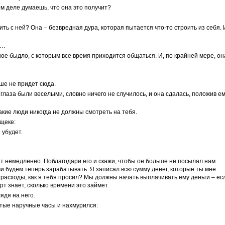
мом деле думаешь, что она это получит?
рить с ней? Она – безвредная дура, которая пытается что-то строить из себя. 
м…
ное быдло, с которым все время приходится общаться. И, по крайней мере, он
ьше не придет сюда.
 глаза были веселыми, словно ничего не случилось, и она сдалась, положив е
акие люди никогда не должны смотреть на тебя.
щеке:
 убудет.
т немедленно. Поблагодари его и скажи, чтобы он больше не посылал нам
ми будем теперь зарабатывать. Я записал всю сумму денег, которые ты мне
 расходы, как я тебя просил? Мы должны начать выплачивать ему деньги – ес
рт знает, сколько времени это займет.
ядя на него.
тые наручные часы и нахмурился: