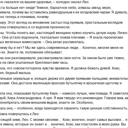
но сказался на вашем здоровье, – холодно сказал Лео.
места больше нет нигде! Темное, бархатное небо, алмазы звезд, море,
нимала, почему вы оставались равнодушным к ее колдовским чарам. Я думала,
но теперь я понимаю, почему.
иру. Этот взгляд на мгновение застыл под прямым, пристальным взглядом
она отвернулась и со вздохом произнесла:
ы. Чтобы понять вас, настоящей женщине нужно изучить целую науку. Лично
– Она устало вздохнула, театрально пожав плечами. – Я знала героических
ых железных комиссаров. – Она резко рассмеялась.
почему бы и нет? Мы же здесь современные люди… Конечно, многие меня не
 их. Знаете ли, положение обязывает.
ока они разговаривали, рассматривала свои ногти. За окном было уже темно,
а на свои усыпанные бриллиантами часы.
щена, что совсем потеряла чувство времени. Я должна бежать домой. Коко,
еня, бедный малыш.
аленькое зеркальце и, изящно держа его двумя прямыми пальцами, вниматель
азами. Она достала маленькую красную бутылочку и крошечную щеточку и
ила она, показывая бутылочку Кире, – намного лучше, чем помада. Я заметила
дой, Кира Александровна. А зря. Я вам твердо это рекомендую. Говорю вам, ка
ренебрегать своим внешним видом, знаете ли. Особенно,
сь она, – особенно, когда приходится охранять такую ценную собственность.
овна повернулась к Лео:
тоящей зиме, Лео. С моими связями… Коко, конечно, знает самых высоких… я
 имена, которые он знает и… конечно, Коко, как пластилин в моих руках. Вы