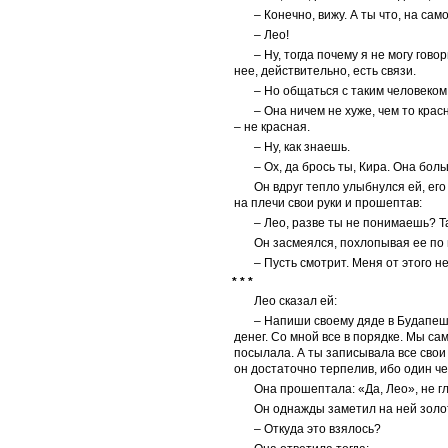
– Конечно, вижу. А ты что, на са
– Лео!
– Ну, тогда почему я не могу гово
нее, действительно, есть связи.
– Но общаться с таким человеко
– Она ничем не хуже, чем то крас
– не красная.
– Ну, как знаешь.
– Ох, да брось ты, Кира. Она бол
Он вдруг тепло улыбнулся ей, его
на плечи свои руки и прошептав:
– Лео, разве ты не понимаешь? Т
Он засмеялся, похлопывая ее по 
– Пусть смотрит. Меня от этого не
* * *
Лео сказал ей:
– Напиши своему дяде в Будапеш
денег. Со мной все в порядке. Мы са
посылала. А ты записывала все свои
он достаточно терпелив, ибо один че
Она прошептала: «Да, Лео», не гл
Он однажды заметил на ней золо
– Откуда это взялось?