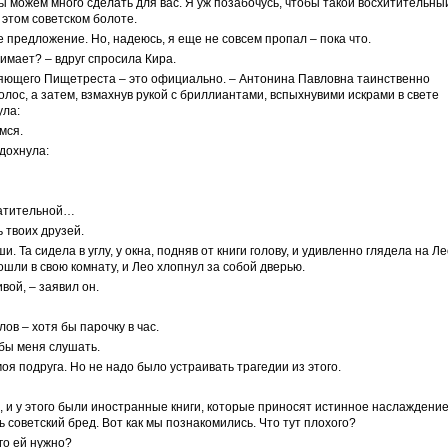
ы можем много сделать для вас. Я уж позабочусь, чтобы такой восхитительны
в этом советском болоте.
е предложение. Но, надеюсь, я еще не совсем пропал – пока что.
имает? – вдруг спросила Кира.
ляющего Пищетреста – это официально. – Антонина Павловна таинственно
олос, а затем, взмахнув рукой с бриллиантами, вспыхнувими искрами в свете
ула:
имся.
ыдохнула:
вратительной…
 твоих друзей.
 Та сидела в углу, у окна, подняв от книги голову, и удивленно глядела на Ле
ошли в свою комнату, и Лео хлопнул за собой дверью.
вой, – заявил он.
лов – хотя бы парочку в час.
обы меня слушать.
моя подруга. Но не надо было устраивать трагедии из этого.
и, и у этого были иностранные книги, которые приносят истинное наслаждени
ь советский бред. Вот как мы познакомились. Что тут плохого?
его ей нужно?