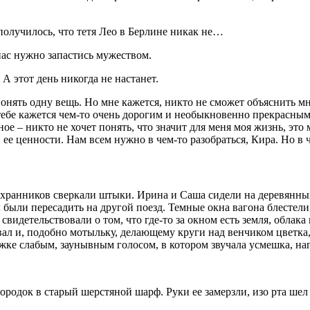
 получилось, что тетя Лео в Берлине никак не…
 нас нужно запастись мужеством.
 А этот день никогда не настанет.
 понять одну вещь. Но мне кажется, никто не сможет объяснить м
ь тебе кажется чем-то очень дорогим и необыкновенно прекрасны
ное – никто не хочет понять, что значит для меня моя жизнь, это
 ее ценности. Нам всем нужно в чем-то разобраться, Кира. Но в 
охранников сверкали штыки. Ирина и Саша сидели на деревянных
были пересадить на другой поезд. Темные окна вагона блестели,
идетельствовали о том, что где-то за окном есть земля, облака
вал и, подобно мотыльку, делающему круги над венчиком цветка,
жке слабым, заунывным голосом, в котором звучала усмешка, нап
ородок в старый шерстяной шарф. Руки ее замерзли, изо рта шел 