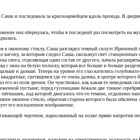
 Саши и последовала за красноармейцем вдоль прохода. В дверях
новение она обернулась, чтобы в последний раз посмотреть на 
крылась.
 к оконному стеклу, Саша разглядел темный силуэт Ирининой го
по вагону, за которым следил Саша, скользнул свет станционных 
ка снега, отделяющая один состав от другого, начала расширяться
яд с окна на белую полоску, которая все больше и больше раздел
альше и дальше. Теперь на уровне его глаз катились голубовато-
 квадратике, светящемся где-то очень далеко, в центре которого 
ал его из поля зрения. Он чувствовал, как какая-то неведомая с
еженной пустыне; перед гусеницами бежали две тонкие серебрян
 пятнышек, над которой двигалось что-то темное, отдаленно н
язное оконное стекло, обратная сторона которого была обклеена
ует его воспаленное воображение.
игивающий чертенок, нарисованный на полке прямо напротив не
антливых инженеров, назначен на ответственную должность на 