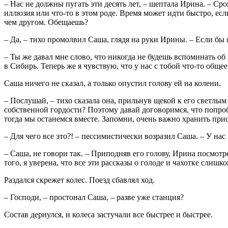
– Нас не должны пугать эти десять лет, – шептала Ирина. – Срок
иллюзия или что-то в этом роде. Время может идти быстро, ес
чем другом. Обещаешь?
– Да, – тихо промолвил Саша, глядя на руки Ирины. – Если бы я 
– Ты же давал мне слово, что никогда не будешь вспоминать об
в Сибирь. Теперь же я чувствую, что у нас с тобой что-то общее
Саша ничего не сказал, а только опустил голову ей на колени.
– Послушай, – тихо сказала она, прильнув щекой к его светлым 
собственной гордости? Поэтому давай договоримся, что попробу
тогда мы останемся вместе. Запомни, очень важно хранить при
– Для чего все это?! – пессимистически возразил Саша. – У нас 
– Саша, не говори так. – Приподняв его голову, Ирина посмотрел
того, я уверена, что все эти рассказы о голоде и чахотке слиш
Раздался скрежет колес. Поезд сбавлял ход.
– Господи, – простонал Саша, – разве уже станция?
Состав дернулся, и колеса застучали все быстрее и быстрее.