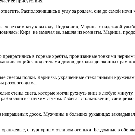
ечает ее присутствия.
ответить. Расположившись в углу за роялем, она до самой ночи ч
через комнату к выходу. Подскочив, Мариша с надеждой улыбнул
новилась; Кира, не замечая ее, вышла из комнаты. Мариша, продо
но превратились в горные хребты, пронизанные тонкими черны
скапливающийся под стенами домов, доходил до оконных рам цо
е снегом полки. Карнизы, украшенные стеклянными кружевами 
бы розового дыма.
лые стены снега, которые могли рухнуть вниз в любую минуту.
разбивались с глухим стуком. Избегая столкновения, сани резк
з некрашеных досок. Мужчины в больших рукавицах закладывали 
 оранжевые, с пурпурным отливом огоньки. Бездомные в оборв