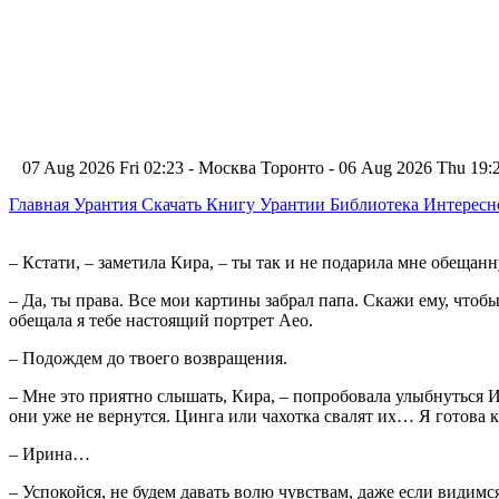
07 Aug 2026 Fri 02:23 - Москва
Торонто - 06 Aug 2026 Thu 19
Главная
Урантия
Скачать Книгу Урантии
Библиотека Интерес
– Кстати, – заметила Кира, – ты так и не подарила мне обещан
– Да, ты права. Все мои картины забрал папа. Скажи ему, чтобы о
обещала я тебе настоящий портрет Аео.
– Подождем до твоего возвращения.
– Мне это приятно слышать, Кира, – попробовала улыбнуться И
они уже не вернутся. Цинга или чахотка свалят их… Я готова к
– Ирина…
– Успокойся, не будем давать волю чувствам, даже если видимс