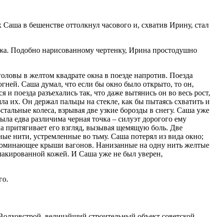
 Саша в бешенстве оттолкнул часового и, схватив Ирину, стал
мужа. Подобно нарисованному чертенку, Ирина простодушно
ловы в желтом квадрате окна в поезде напротив. Поезда
огней. Саша думал, что если бы окно было открыто, то он,
 и поезда разъехались так, что даже вытянись он во весь рост,
яла их. Он держал пальцы на стекле, как бы пытаясь схватить и
стальные колеса, взрывая две узкие борозды в снегу. Саша уже
была едва различима черная точка – силуэт дорогого ему
ила притягивает его взгляд, вызывая щемящую боль. Две
ые нити, устремленные во тьму. Саша потерял из вида окно;
апоминающее крыши вагонов. Нанизанные на одну нить желтые
 лакированной кожей. И Саша уже не был уверен,
го.
Волховстрой, величайший строительный объект советской