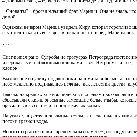
– Добрый вечер, – бурчал ее отец и потом делал вид, что не зам
– Снова ты? – бросал младший брат Мариши. Она не знала, что 
домой.
Однажды вечером Мариша увидела Киру, которая торопливо шла 
сама хочет сказать ей. Сделав робкий шаг вперед, Мариша оста
* * *
Снег выпал рано. Сугробы на тротуарах Петрограда постепен
и сероватыми, поблекшими клочками газет. Нетронутый снег, 
хлопок.
Выходящие на улицу подоконники напоминали белые заваленны
небо медленно поднимались нежные, как лепестки цветка, клу
Высоко на крышах за металлическими оградами возвышались бе
сбрасывали с крыш огромные замерзшие белые глыбы, которые 
бросались врассыпную из-под тяжелых копыт.
На углах улиц стояли огромные котлы, заключенные в ящики и
потоки грязной воды.
Ночью открытые топки горели ярким пламенем, повсюду сияли