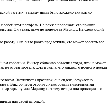
расной газеты», а между ними было вложено аккуратно
с собой этот портфель. На вокзал провожать его пришла
ельства. Он уехал, даже не поцеловав Маришу. На следующий
 работу. Она было робко предложила, что может бросить все
йном собрании. Виктор сбивчиво объяснил тогда, что не может
к не отреагировала, хотя и знала, что никакого ночного поезда
олосом. Застигнутая врасплох, она сидела, безучастно
наева. Виктор переговорил с некоторыми влиятельными
 квартиры пугала Маришу, поэтому вечера она проводила со
онялась над своей штопкой.