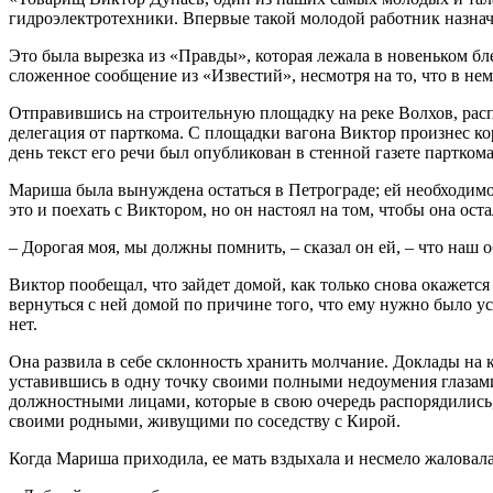
гидроэлектротехники. Впервые такой молодой работник назнач
Это была вырезка из «Правды», которая лежала в новеньком б
сложенное сообщение из «Известий», несмотря на то, что в нем
Отправившись на строительную площадку на реке Волхов, распо
делегация от парткома. С площадки вагона Виктор произнес к
день текст его речи был опубликован в стенной газете парткома
Мариша была вынуждена остаться в Петрограде; ей необходимо
это и поехать с Виктором, но он настоял на том, чтобы она оста
– Дорогая моя, мы должны помнить, – сказал он ей, – что наш
Виктор пообещал, что зайдет домой, как только снова окажетс
вернуться с ней домой по причине того, что ему нужно было усп
нет.
Она развила в себе склонность хранить молчание. Доклады на 
уставившись в одну точку своими полными недоумения глазам
должностными лицами, которые в свою очередь распорядились,
своими родными, живущими по соседству с Кирой.
Когда Мариша приходила, ее мать вздыхала и несмело жаловала