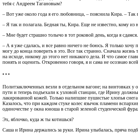
тебя с Андреем Тагановым?
– Вот уже около года я его любовница, – пояснила Кира. – Так
– Я так и полагала. Бедная ты, Кира. Еще не известно, кому из
– Мне будет страшно толычо в тот роковой день, когда я сдамся.
– А я уже сдалась, и все равно ничего не боюсь. Я только хочу
могу до конца поверить в это. Все так странно. Сначала жизн
на исходе, никому до этого нет никакого дела. И что самое глав
понять и оценить. Откровенно говоря, я и сама не осознаю всей
* * *
Политзаключенных везли в отдельном вагоне; на винтовках у 
пути и теперь подъехали к узловой станции, где Ирину должны 
лакированной кожей. Только налипшие пушистые хлопья снега св
Казалось, что при каждом стуке колес язычок пламени вспархи
одиночестве у окна юноша в старой зеленой студенческой фура
Эх, яблочко, куда ж ты котишься?
Саша и Ирина держались за руки. Ирина улыбалась, пряча подб