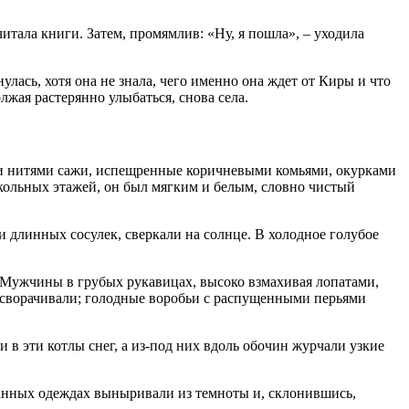
итала книги. Затем, промямлив: «Ну, я пошла», – уходила
ась, хотя она не знала, чего именно она ждет от Киры и что
лжая растерянно улыбаться, снова села.
ми нитями сажи, испещренные коричневыми комьями, окурками
кольных этажей, он был мягким и белым, словно чистый
длинных сосулек, сверкали на солнце. В холодное голубое
 Мужчины в грубых рукавицах, высоко взмахивая лопатами,
о сворачивали; голодные воробьи с распущенными перьями
в эти котлы снег, а из-под них вдоль обочин журчали узкие
анных одеждах выныривали из темноты и, склонившись,