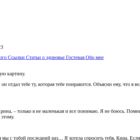
:23
ного
Ссылки
Статьи о здоровье
Гостевая
Обо мне
ную картину.
н отдал тебе ту, которая тебе понравится. Объясни ему, что я вел
рина, – только я не маленькая и все понимаю. Я не боюсь. Помн
 этому.
я мы с тобой последний раз… Я хотела спросить тебя, Кира. Есл