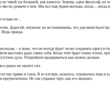
 не такой уж большой, как кажется. Знаешь, один философ, не пом
ли мы не думаем о нем. Мы все еще будем молоды, когда… когда 
только не ..
 этом. Дорогой, неужели ты не понимаешь, что для меня было бы 
. Ведь правда.
волосам, – я знаю, что не всегда будет легко сохранять присутс
ем выстоять ради самих себя. Когда тебе будет очень плохо, про
сутствие духа. Попробуем продержаться как можно дольше.
все равно не хватит сил.
а ему прямо в глаза. В ее взгляде, казалось, отражалась вера в 
ком преувеличены. Не так страшен черт, как его малюют.