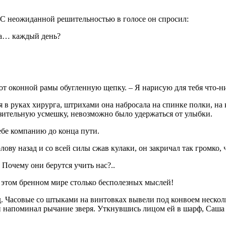
 С неожиданной решительностью в голосе он спросил:
ьма… каждый день?
т оконной рамы обугленную щепку. – Я нарисую для тебя что-ни
 руках хирурга, штрихами она набросала на спинке полки, на к
азительную усмешку, невозможно было удержаться от улыбки.
тебе компанию до конца пути.
ову назад и со всей силы сжав кулаки, он закричал так громко, 
 Почему они берутся учить нас?..
 этом бренном мире столько бесполезных мыслей!
зд. Часовые со штыками на винтовках вывели под конвоем неск
он напоминал рычание зверя. Уткнувшись лицом ей в шарф, Саша 