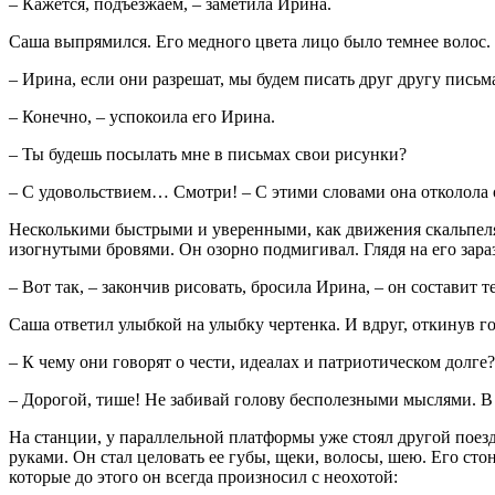
– Кажется, подъезжаем, – заметила Ирина.
Саша выпрямился. Его медного цвета лицо было темнее волос.
– Ирина, если они разрешат, мы будем писать друг другу пис
– Конечно, – успокоила его Ирина.
– Ты будешь посылать мне в письмах свои рисунки?
– С удовольствием… Смотри! – С этими словами она отколола о
Несколькими быстрыми и уверенными, как движения скальпеля в
изогнутыми бровями. Он озорно подмигивал. Глядя на его зар
– Вот так, – закончив рисовать, бросила Ирина, – он составит 
Саша ответил улыбкой на улыбку чертенка. И вдруг, откинув гол
– К чему они говорят о чести, идеалах и патриотическом долге?
– Дорогой, тише! Не забивай голову бесполезными мыслями. В
На станции, у параллельной платформы уже стоял другой пое
руками. Он стал целовать ее губы, щеки, волосы, шею. Его ст
которые до этого он всегда произносил с неохотой: