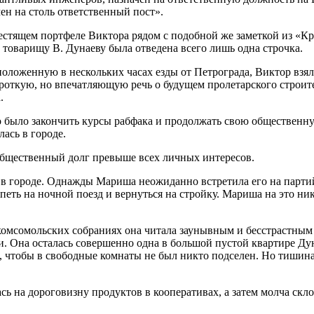
ен на столь ответственный пост».
лестящем портфеле Виктора рядом с подобной же заметкой из «К
 товарищу В. Дунаеву была отведена всего лишь одна строчка.
ложенную в нескольких часах езды от Петрограда, Виктор взял 
ороткую, но впечатляющую речь о будущем пролетарского строит
.
 было закончить курсы рабфака и продолжать свою общественную
лась в городе.
 общественный долг превыше всех личных интересов.
я в городе. Однажды Мариша неожиданно встретила его на парти
еть на ночной поезд и вернуться на стройку. Мариша на это ника
комсомольских собраниях она читала заунывным и бесстрастным г
и. Она осталась совершенно одна в большой пустой квартире Ду
 чтобы в свободные комнаты не был никто подселен. Но тишина
сь на дороговизну продуктов в кооперативах, а затем молча скл