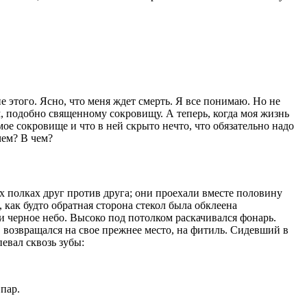
не этого. Ясно, что меня ждет смерть. Я все понимаю. Но не
м, подобно священному сокровищу. А теперь, когда моя жизнь
 мое сокровище и что в ней скрыто нечто, что обязательно надо
чем? В чем?
 полках друг против друга; они проехали вместе половину
 как будто обратная сторона стекол была обклеена
 и черное небо. Высоко под потолком раскачивался фонарь.
 возвращался на свое прежнее место, на фитиль. Сидевший в
евал сквозь зубы:
пар.