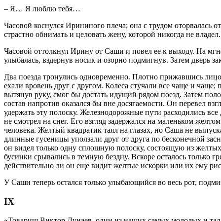
– Я… Я люблю тебя…
Часовой коснулся Ирининого плеча; она с трудом оторвалась от
страстно обнимать и целовать жену, которой никогда не владел.
Часовой оттолкнул Ирину от Саши и повел ее к выходу. На мг
улыбалась, вздернув носик и озорно подмигнув. Затем дверь за
Два поезда тронулись одновременно. Плотно прижавшись лицом
ехали вровень друг с другом. Колеса стучали все чаще и чаще; 
вытянув руку, смог бы достать идущий рядом поезд. Затем полос
состав напротив оказался бы вне досягаемости. Он перевел взгл
удержать эту полоску. Железнодорожные пути расходились все д
не смотрел на снег. Его взгляд задержался на маленьком желтом
человека. Желтый квадратик таял на глазах, но Саша не выпуск
длинные гусеницы уползали друг от друга по бесконечной засн
он видел только одну сплошную полоску, состоящую из желтых
бусинки срывались в темную бездну. Вскоре осталось только гр
действительно ли он еще видит желтые искорки или их ему рис
У Саши теперь остался только улыбающийся во весь рот, подм
IX
«Товарищ Виктор Дунаев, один из наших самых молодых и тал