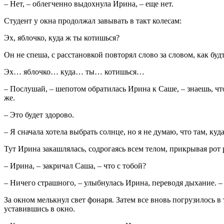
– Нет, – облегченно выдохнула Ирина, – еще нет.
Студент у окна продолжал завывать в такт колесам:
Эх, яблочко, куда ж ты котишься?
Он не спеша, с расстановкой повторял слово за словом, как бу
Эх… яблочко… куда… ты… котишься…
– Послушай, – шепотом обратилась Ирина к Саше, – знаешь, что
же.
– Это будет здорово.
– Я сначала хотела выбрать солнце, но я не думаю, что там, ку
Тут Ирина закашлялась, содрогаясь всем телом, прикрывая рот 
– Ирина, – закричал Саша, – что с тобой?
– Ничего страшного, – улыбнулась Ирина, переводя дыхание. 
За окном мелькнул свет фонаря. Затем все вновь погрузилось 
уставившись в окно.