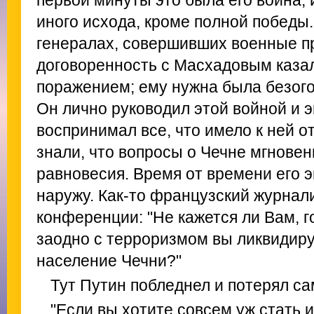
первой минуты это была его война, 
иного исхода, кроме полной победы.
генералах, совершивших военные п
договоренность с Масхадовым каза
поражением; ему нужна была безого
Он лично руководил этой войной и 
воспринимал все, что имело к ней 
знали, что вопросы о Чечне мгнове
равновесия. Время от времени его
наружу. Как-то французский журнали
конференции: "Не кажется ли Вам, г
заодно с терроризмом вы ликвидиру
население Чечни?"
Тут Путин побледнел и потерял с
"Если вы хотите совсем уж стать