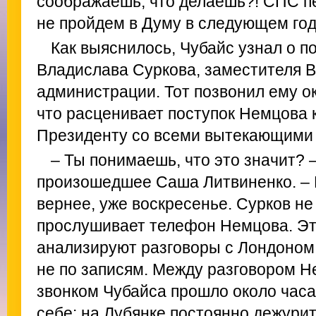
соображаешь, что делаешь?! СПС п
не пройдем в Думу в следующем год
Как выяснилось, Чубайс узнал о п
Владислава Суркова, заместителя 
администрации. Тот позвонил ему ок
что расценивает поступок Немцова 
Президенту со всеми вытекающими 
– Ты понимаешь, что это значит?
произошедшее Саша Литвиненко. – 
вернее, уже воскресенье. Сурков не
прослушивает телефон Немцова. Это
анализируют разговоры с Лондоном 
не по записям. Между разговором Н
звонком Чубайса прошло около часа
себе: на Лубянке постоянно дежурит