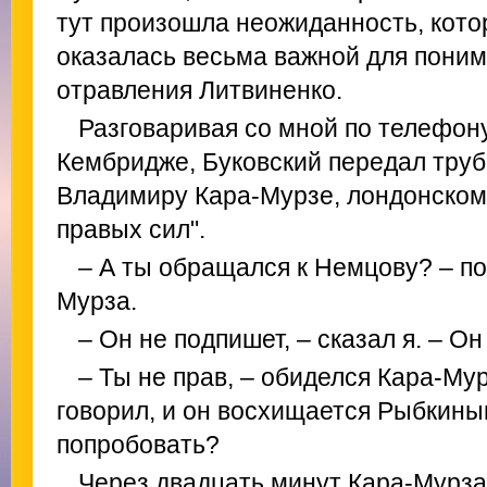
тут произошла неожиданность, кото
оказалась весьма важной для поним
отравления Литвиненко.
Разговаривая со мной по телефону
Кембридже, Буковский передал тру
Владимиру Кара-Мурзе, лондонском
правых сил".
– А ты обращался к Немцову? – п
Мурза.
– Он не подпишет, – сказал я. – О
– Ты не прав, – обиделся Кара-Мур
говорил, и он восхищается Рыбкины
попробовать?
Через двадцать минут Кара-Мурза