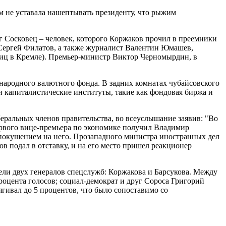
м не уставала нашептывать президенту, что рыжим
 Сосковец – человек, которого Коржаков прочил в преемники
Сергей Филатов, а также журналист Валентин Юмашев,
лиц в Кремле). Премьер-министр Виктор Черномырдин, в
народного валютного фонда. В задних комнатах чубайсовского
и капиталистические институты, такие как фондовая биржа и
беральных членов правительства, во всеуслышание заявив: "Во
ервого вице-премьера по экономике получил Владимир
ь покушением на него. Прозападного министра иностранных дел
 подал в отставку, и на его место пришел реакционер
ели двух генералов спецслужб: Коржакова и Барсукова. Между
оцента голосов; социал-демократ и друг Сороса Григорий
гивал до 5 процентов, что было сопоставимо со