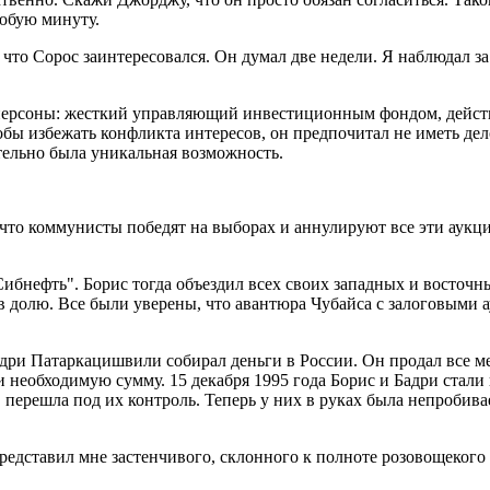
любую минуту.
что Сорос заинтересовался. Он думал две недели. Я наблюдал за 
 персоны: жесткий управляющий инвестиционным фондом, дейст
бы избежать конфликта интересов, он предпочитал не иметь дело
тельно была уникальная возможность.
, что коммунисты победят на выборах и аннулируют все эти аукц
ибнефть". Борис тогда объездил всех своих западных и восточн
 в долю. Все были уверены, что авантюра Чубайса с залоговыми 
адри Патаркацишвили собирал деньги в России. Он продал все ме
 необходимую сумму. 15 декабря 1995 года Борис и Бадри стал
перешла под их контроль. Теперь у них в руках была непробивае
представил мне застенчивого, склонного к полноте розовощекого