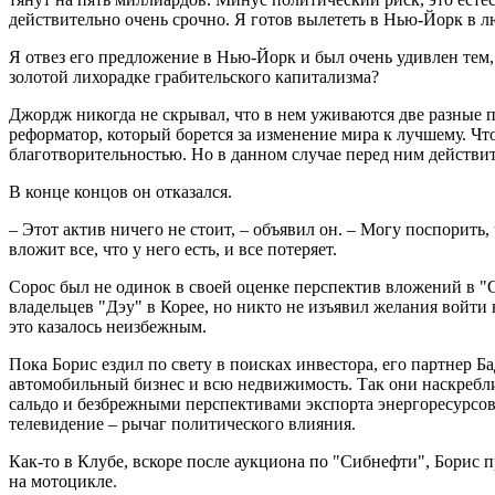
действительно очень срочно. Я готов вылететь в Нью-Йорк в 
Я отвез его предложение в Нью-Йорк и был очень удивлен тем, 
золотой лихорадке грабительского капитализма?
Джордж никогда не скрывал, что в нем уживаются две разные
реформатор, который борется за изменение мира к лучшему. Что
благотворительностью. Но в данном случае перед ним действи
В конце концов он отказался.
– Этот актив ничего не стоит, – объявил он. – Могу поспорить
вложит все, что у него есть, и все потеряет.
Сорос был не одинок в своей оценке перспектив вложений в "С
владельцев "Дэу" в Корее, но никто не изъявил желания войти
это казалось неизбежным.
Пока Борис ездил по свету в поисках инвестора, его партнер Б
автомобильный бизнес и всю недвижимость. Так они наскребли
сальдо и безбрежными перспективами экспорта энергоресурсов 
телевидение – рычаг политического влияния.
Как-то в Клубе, вскоре после аукциона по "Сибнефти", Борис 
на мотоцикле.