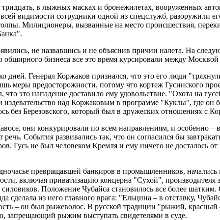
тридцать, в лыжных масках и бронежилетах, вооруженных автома
 всей видимости сотрудники одной из спецслужб, разоружили ег
 толпы. Милиционеры, вызванные на место происшествия, переки
анка".
явились, не назвавшись и не объяснив причин налета. На следую
о обширного бизнеса все это время курсировали между Москвой
о дней. Генерал Коржаков признался, что это его люди "тряхнул
лишь меры предосторожности, потому что кортеж Гусинского про
л, что это нападение доставило ему удовольствие. "Охота на гус
и издевательство над Коржаковым в программе "Куклы", где он
ось без Березовского, который был в дружеских отношениях с К
 Давосе, они конкурировали по всем направлениям, и особенно – 
т речь. События развивались так, что он согласился бы завтракат
ов. Гусь не был человеком Кремля и ему ничего не досталось о
 одночасье превращавшей банкиров в промышленников, начались п
сти, включая приватизацию концерна "Сухой", производителя з
 силовиков. Положение Чубайса становилось все более шатким.
 сделала из него главного врага: "Ельцина – в отставку, Чубай
ть – он был рыжеволос. В русской традиции "рыжий, красный –
го, запрещающий рыжим выступать свидетелями в суде.