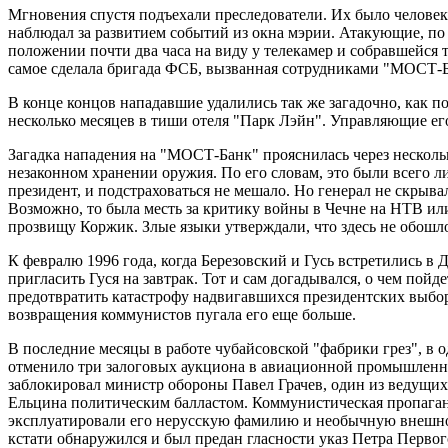
Мгновения спустя подъехали преследователи. Их было человек 
наблюдал за развитием событий из окна мэрии. Атакующие, по
положении почти два часа на виду у телекамер и собравшейся
самое сделала бригада ФСБ, вызванная сотрудниками "МОСТ-Б
В конце концов нападавшие удалились так же загадочно, как по
несколько месяцев в тиши отеля "Парк Лэйн". Управляющие ег
Загадка нападения на "МОСТ-Банк" прояснилась через нескольк
незаконном хранении оружия. По его словам, это были всего 
президент, и подстраховаться не мешало. Но генерал не скрыва
Возможно, то была месть за критику войны в Чечне на НТВ ил
прозвищу Коржик. Злые языки утверждали, что здесь не обошл
К февралю 1996 года, когда Березовский и Гусь встретились в
пригласить Гуся на завтрак. Тот и сам догадывался, о чем пойде
предотвратить катастрофу надвигавшихся президентских выбор
возвращения коммунистов пугала его еще больше.
В последние месяцы в работе чубайсовской "фабрики грез", в
отменило три залоговых аукциона в авиационной промышленно
заблокировал министр обороны Павел Грачев, один из ведущих
Ельцина политическим балластом. Коммунистическая пропаганда
эксплуатировали его нерусскую фамилию и необычную внешнос
кстати обнаружился и был предан гласности указ Петра Перво