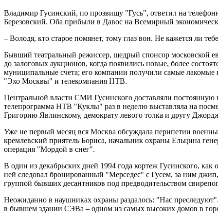
Владимир Гусинский, по прозвищу "Гусь", ответил на телефонны
Березовский. Оба прибыли в Давос на Всемирный экономическ
– Володя, кто старое помянет, тому глаз вон. Не кажется ли теб
Бывший театральный режиссер, щедрый спонсор московской евр
до залоговых аукционов, когда появились новые, более состо
муниципальные счета; его компании получили самые лакомые 
"Эхо Москвы" и телекомпания НТВ.
Центральной власти СМИ Гусинского доставляли постоянную го
телепрограмма НТВ "Куклы" раз в неделю выставляла на посме
Григорию Явлинскому, демократу левого толка и другу Джордж
Уже не первый месяц вся Москва обсуждала перипетии военны
кремлевский приятель Бориса, начальник охраны Ельцина гене
операция "Мордой в снег".
В один из декабрьских дней 1994 года кортеж Гусинского, как
ней следовал бронированный "Мерседес" с Гусем, за ним джип,
группой бывших десантников под предводительством свирепо
Неожиданно в наушниках охраны раздалось: "Нас преследуют".
в бывшем здании СЭВа – одном из самых высоких домов в горо