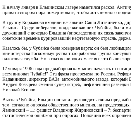
К началу января в Ельцинском лагере наметился раскол. Анти
приватизатором пора пожертвовать, чтобы хоть немного подня
В группу Коржакова входили начальник Саши Литвиненко, дир
Ельцина. Среди либералов, поддерживавших Чубайса, были ми
друживший с дочерью Ельцина (впоследствии их связь закончи
советские времена курировавший нефтегазовую отрасль, держал
Казалось бы, у Чубайса была козырная карта: он был любимце
министерства Госкомимущества тихо работала группа консульта
налоговая служба. Но в глазах широких масс все это было ско
17 января 1996 года предвыборная кампания началась с сенсац
всем виноват Чубайс!" Эта фраза прогремела по России. Рефо
Каданников, директор ВАЗа, автомобильного завода, который 
Андрея Козырева сменил супер-ястреб, шеф внешней разведки 
Николай Егоров.
Выгнав Чубайса, Ельцин поставил руководить своим предвыбор
тем, согласно опросам общественного мнения, на предстоящих
Явлинский – 11; фашист Владимир Жириновский – 7; беспартий
статистической ошибкой при опросах. Половина всех опрошенны