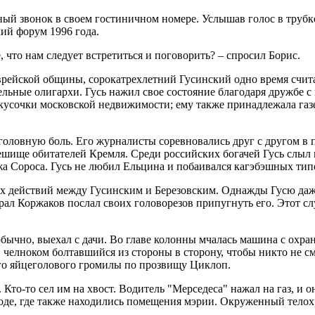
й звонок в своем гостиничном номере. Услышав голос в трубке, 
ий форум 1996 года.
е, что нам следует встретиться и поговорить? – спросил Борис.
ейской общины, сорокатрехлетний Гусинский одно время считал
ятельные олигархи. Гусь нажил свое состояние благодаря дружб
кусочки московской недвижимости; ему также принадлежала газ
ловную боль. Его журналисты соревновались друг с другом в п
шище обитателей Кремля. Среди российских богачей Гусь слыл 
а Сороса. Гусь не любил Ельцина и побаивался кагэбэшных тип
х действий между Гусинским и Березовским. Однажды Гусю даже
рал Коржаков послал своих головорезов припугнуть его. Этот с
 обычно, выехал с дачи. Во главе колонны мчалась машина с ох
 челноком болтавшийся из стороны в сторону, чтобы никто не с
го яйцеголового громилы по прозвищу Циклоп.
 Кто-то сел им на хвост. Водитель "Мерседеса" нажал на газ, 
де, где также находились помещения мэрии. Окруженный телохр