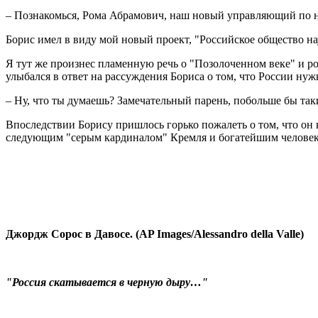
– Познакомься, Рома Абрамович, наш новый управляющий по неф
Борис имел в виду мой новый проект, "Российское общество на
Я тут же произнес пламенную речь о "Позолоченном веке" и ро
улыбался в ответ на рассуждения Бориса о том, что России нуж
– Ну, что ты думаешь? Замечательный парень, побольше бы таки
Впоследствии Борису пришлось горько пожалеть о том, что он в
следующим "серым кардиналом" Кремля и богатейшим человек
Джордж Сорос в Давосе. (AP Images/Alessandro della Valle)
"Россия скатывается в черную дыру…"