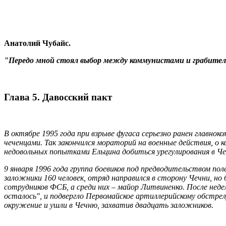
Анатолий Чубайс.
"Передо мной стоял выбор между коммунистами и грабител
Глава 5. Давосский пакт
В октябре 1995 года при взрыве фугаса серьезно ранен главно
чеченцами. Так закончился мораторий на военные действия, о 
недовольных попытками Ельцина добиться урегулирования в Че
9 января 1996 года группа боевиков под предводительством пол
заложники 160 человек, отряд направился в сторону Чечни, но
сотрудников ФСБ, а среди них – майор Литвиненко. После неде
осталось", и подвергло Первомайское артиллерийскому обстрелу
окружение и ушли в Чечню, захватив двадцать заложников.