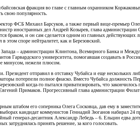
чубайсовская фракция во главе с главным охранником Коржаковы
ть свою популярность.
ектор ФСБ Михаил Барсуков, а также первый вице-премьер Олег
нистр иностранных дел Андрей Козырев, глава администрации 
тся браком, и он сам сделается одним из главных действующих 
 в этом споре нейтралитет, как и Березовский.
м Запада – администрации Клинтона, Всемирного Банка и Между
нтов Гарвардского университета, помогавшая создавать в Росси
рее минусом, нежели плюсом.
ии. Президент отправил в отставку Чубайса и еще нескольких ли
рматоры потерпели полное фиаско. Вместо Чубайса должность П
Березовский когда-то пытался приватизировать, что закончилос
Евгений Примаков. Прогрессивный глава администрации Филатов
ным штабом его соперника Олега Сосковца, дав ему в заместит
 выборах кандидат коммунистов Геннадий Зюганов набирал 24 пр
ный генерал-десантник Александр Лебедь – 6. Ельцин едва дотя
х затруднялась принять решение, за кого голосовать.