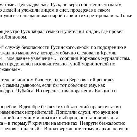
тами. Целых два часа Гусь, не веря собственным глазам,
о людей и уложили лицом в снег, продержав в таком
нулись с нападавшими парой слов и тихо ретировались. То же
щее утро Гусь забрал семью и улетел в Лондон, где провел
 и Лондоном.
и" службу безопасности Гусинского, якобы по подозрению в
езжал по маршруту, которым обычно следовал в Кремль
ей – мое давнее увлечение", - сообщил Коржаков журналистам.
 был представлен исключительно тупой марионеткой по
оржаковым.
в телевизионном бизнесе, однако Березовский решился
ь с самим дьяволом, если бы тот объяснил ему, как
т щедрот Чубайса. Но перспектива поражения Ельцина и
еребои. В декабре без всяких объяснений правительство
наменитых истребителей. Поползли слухи, что аукцион
 С приближением июньских выборов, он становился для
са – в тюрьму!" кричали на митингах. Недруги безжалостно
 человек опасный". В подтверждение этому в архивах очень