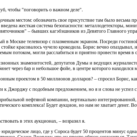
 чтобы "поговорить о важном деле".
очным местом: обозначить свое присутствие там было весьма пр
 введена жесткая система безопасности: металлодетекторы, мон
вяточников" – бывших кагэбэшников из Девятого Главного упра
ый в Москве телевизор с плазменным экраном. Посреди гостиной
 стойке красовалось чучело крокодила. Борис вечно опаздывал,
аемым потоком, могли расслабиться и приятно провести время в 
визионных знаменитостей, депутатов Думы и ведущих журналис
абинет через бар и небольшое фойе, в центре которого находился
онным проектом в 50 миллионов долларов? – спросил Борис, как 
и к Джорджу с подобным предложением, но я и слова не успел с
й и прибыльной нефтяной компании, вертикально интегрированн
ического комплекса! Будет аукцион, но нам не хватает денег. В
твовать в этих аукционах, – возразил я.
е юридическое лицо, где у Сороса будет 50 процентов минус одн
твенно. Скажи Джорджу, что он просто обязан согласиться. Тако