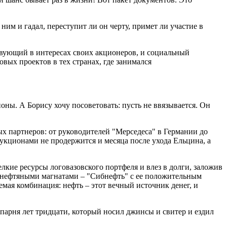
ним и гадал, переступит ли он черту, примет ли участие в
вующий в интересах своих акционеров, и социальный
вых проектов в тех странах, где занимался
ионы. А Борису хочу посоветовать: пусть не ввязывается. Он
ых партнеров: от руководителей "Мерседеса" в Германии до
аукционами не продержится и месяца после ухода Ельцина, а
лкие ресурсы логовазовского портфеля и влез в долги, заложив
и нефтяными магнатами – "Сибнефть" с ее положительным
мая комбинация: нефть – этот вечный источник денег, и
 парня лет тридцати, который носил джинсы и свитер и ездил