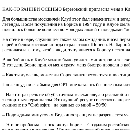
КАК-ТО РАННЕЙ ОСЕНЬЮ Березовский пригласил меня в Клуб,
Для большинства москвичей Клуб этот был знаменитым и загад
легенды. После покушения на Бориса в 1994 году в Клубе была
появилось большое количество молодых людей с повадками "де
На стене в баре, служившем также залом ожидания, висел перв
еврей в белом костюме иногда играл этюды Шопена. На барной
располагала к тому, чтобы люди, тянувшиеся к Борису несконч
В любой день в Клубе можно было увидеть министров и теле
В тот день Борис принял меня сразу: меня быстро провели в к
– Как ты думаешь, может ли Сорос заинтересоваться инвестици
После неудачи с займом для ОРТ мне казалось бесполезным идт
– На этот раз речь не об убыточном телеканале, а о реально
экспортным терминалом. Это лучший ресурс советского энергет
аукционе по "Сибнефти" на равных со мной – 50/50.
– Подожди-ка минуточку. Ведь иностранцам не разрешается учас
– Это не проблема! – воскликнул Борис. – Создадим российско
тянут на пять миллиардов. Минус политический риск, это естес