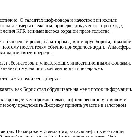
естижно. О талантах шеф-повара и качестве вин ходили
иторы и камеры слежения, проверка документов при входе;
вления КГБ, занимавшегося охраной правительства.
 стоял белый рояль, на котором давний друг Бориса, пожилой
 и поэтому посетителям обычно приходилось ждать. Атмосфера
ожидании своей очереди.
тов, губернаторов и управляющих инвестиционными фондами.
 маленький журчащий фонтанчик в стиле барокко.
только я появился в дверях.
казать, как Борис стал обрушивать на меня поток информации.
ой, владеющей месторождениями, нефтеперегонным заводом и
от и хочу предложить Джорджу принять участие в залоговом
а акция. По мировым стандартам, запасы нефти в компании
й шанс бывает раз в жизни! Вот пакет документов. Это