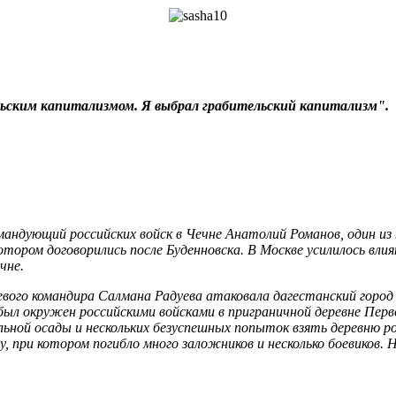
ьским капитализмом. Я выбрал грабительский капитализм".
командующий российских войск в Чечне Анатолий Романов, один и
котором договорились после Буденновска. В Москве усилилось вл
чне.
евого командира Салмана Радуева атаковала дагестанский город 
 был окружен российскими войсками в приграничной деревне Перв
льной осады и нескольких безуспешных попыток взять деревню ро
, при котором погибло много заложников и несколько боевиков. Н