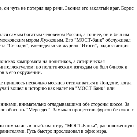
он чуть не потерял дар речи. Звонил его заклятый враг, Борис
ся самым богатым человеком России, а точнее, он и был им
е с московским мэром Лужковым. Его "МОСТ-банк" обслуживал
ета "Сегодня", еженедельный журнал "Итоги", радиостанция
оисках компромата на политиков, а сатирическая
интеллектуалом; по политическим взглядам он был близок к
ов в его окружении.
 пришлось несколько месяцев отсиживаться в Лондоне, когда
лучай вошел в историю как налет на "МОСТ-Банк" или
ранниками, внимательно оглядывавшими обе стороны шоссе. За
мог обогнать "Мерседес". Замыкал процессию фургон без окон с
и они помчались в штаб-квартиру "МОСТ-Банка", расположенную
анителями, Гусь быстро проследовал в офис мэра.