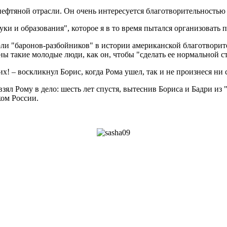
тяной отрасли. Он очень интересуется благотворительностью и,
уки и образования", которое я в то время пытался организоват
ли "баронов-разбойников" в истории американской благотворите
ны такие молодые люди, как он, чтобы "сделать ее нормальной с
х! – воскликнул Борис, когда Рома ушел, так и не произнеся ни 
зял Рому в дело: шесть лет спустя, вытеснив Бориса и Бадри из
ом России.