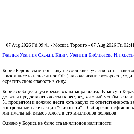
07 Aug 2026 Fri 09:41 - Москва
Торонто - 07 Aug 2026 Fri 02:
Главная
Урантия
Скачать Книгу Урантии
Библиотека Интерес
Борис Березовский поначалу не собирался участвовать в залого
грузом висело ненасытное ОРТ, на содержание которого уходи
обратить свою слабость в силу.
Борис сообщил двум кремлевским заправилам, Чубайсу и Коржак
должны предоставить доступ к ресурсу, который мог бы генери
51 процентом и должно нести хоть какую-то ответственность 
контрольный пакет акций "Сибнефти" – Сибирской нефтяной 
минимальный размер залога в сто миллионов долларов.
Однако у Бориса не было ста миллионов наличности.