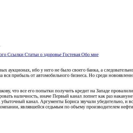
41
ного
Ссылки
Статьи о здоровье
Гостевая
Обо мне
вых аукционах, ибо у него не было своего банка, а следовательн
ла вся прибыль от автомобильного бизнеса. Но среди новоявлен
ову, что все его попытки получить кредит на Западе провалилис
ровать наличность, иначе Первый канал лопнет как раз накануне
за убыточный канал. Аргументы Бориса звучали убедительно, и 
компании, являвшейся седьмым по объему производителем нефт