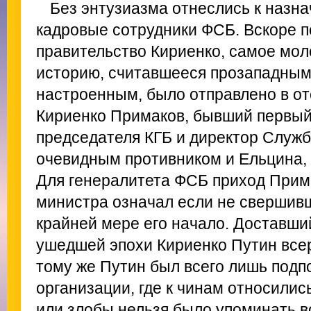
Без энтузиазма отнеслись к назн
кадровые сотрудники ФСБ. Вскоре 
правительство Кириенко, самое мол
историю, считавшееся прозападным
настроенным, было отправлено в о
Кириенко Примаков, бывший первый
председателя КГБ и директор Служ
очевидным противником и Ельцина, и
Для генералитета ФСБ приход Прима
министра означал если не свершивш
крайней мере его начало. Доставши
ушедшей эпохи Кириенко Путин всер
тому же Путин был всего лишь подп
организации, где к чинам относилис
или злобы нельзя было упоминать в