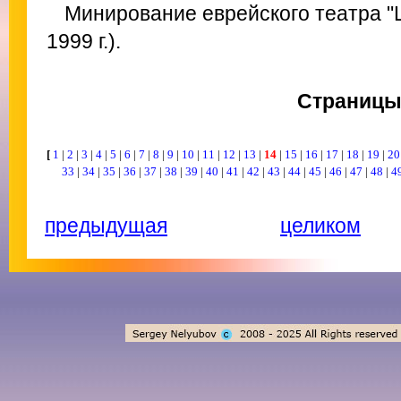
Минирование еврейского театра "
1999 г.).
Страниц
[
1
|
2
|
3
|
4
|
5
|
6
|
7
|
8
|
9
|
10
|
11
|
12
|
13
|
14
|
15
|
16
|
17
|
18
|
19
|
2
33
|
34
|
35
|
36
|
37
|
38
|
39
|
40
|
41
|
42
|
43
|
44
|
45
|
46
|
47
|
48
|
4
предыдущая
целиком