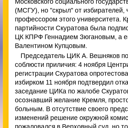
Московского социального государст
(МСГУ), но "скрыл" от избирателей, 
профессором этого университета. Кр
партийности Скуратова была подпи
ЦК КПРФ Геннадием Зюгановым, а е
Валентином Купцовым.
Председатель ЦИК А. Вешняков п
соблюсти приличия: 4 ноября Центр
регистрации Скуратова опротестова
избирком 11 ноября подтвердил отк
заседание ЦИКа по жалобе Скуратов
осознавший желание Кремля, просто
больным. В отсутствие своего пред
изменений решение окружной комис
пожаловался в Верховный суд, но то