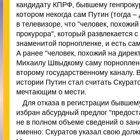
кандидату КПРФ, бывшему генпроку
котором некогда сам Путин (тогда –
в телевизоре, что "человек, похожий
прокурора", который развлекается с
знаменитой порнопленке, и есть са
А ранее "человек, похожий на дирек
Михаилу Швыдкому саму порнопленк
второму государственному каналу. 
истории Путин стал считать Скурат
мечтающим о мести.
Для отказа в регистрации бывшем
избран абсурдный предлог "предос
не в полном объеме сведений о зан
именно: Скуратов указал свою дол