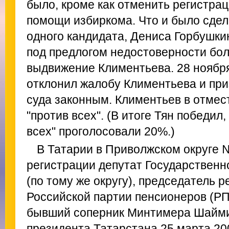
было, кроме как отменить регистра
помощи избиркома. Что и было сде
одного кандидата, Дениса Горбушки
под предлогом недостоверности бол
выдвижение Климентьева. 28 ноября
отклонил жалобу Климентьева и пр
суда законным. Климентьев в отмес
"против всех". (В итоге Тян победил
всех" проголосовали 20%.)
В Татарии в Приволжском округе №
регистрации депутат Государственн
(по тому же округу), председатель 
Российской партии пенсионеров (Р
бывший соперник Минтимера Шайми
президента Татарстана 25 марта 20