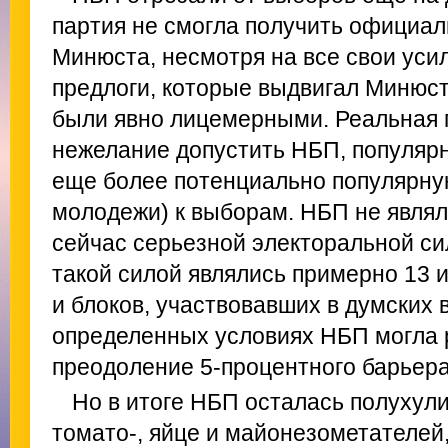
партия не смогла получить официа
Минюста, несмотря на все свои ус
предлоги, которые выдвигал Минюст
были явно лицемерными. Реальная 
нежелание допустить НБП, популяр
еще более потенциально популярну
молодежи) к выборам. НБП не являла
сейчас серьезной электоральной с
такой силой являлись примерно 13 и
и блоков, участвовавших в думских в
определенных условиях НБП могла 
преодоление 5-процентного барьера
Но в итоге НБП осталась полухули
томато-, яйце и майонезометателей,