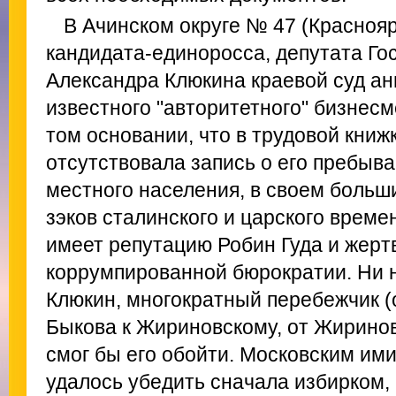
В Ачинском округе № 47 (Краснояр
кандидата-единоросса, депутата Г
Александра Клюкина краевой суд а
известного "авторитетного" бизнес
том основании, что в трудовой книж
отсутствовала запись о его пребыв
местного населения, в своем больш
зэков сталинского и царского време
имеет репутацию Робин Гуда и жерт
коррумпированной бюрократии. Ни 
Клюкин, многократный перебежчик (о
Быкова к Жириновскому, от Жириновс
смог бы его обойти. Московским и
удалось убедить сначала избирком, 