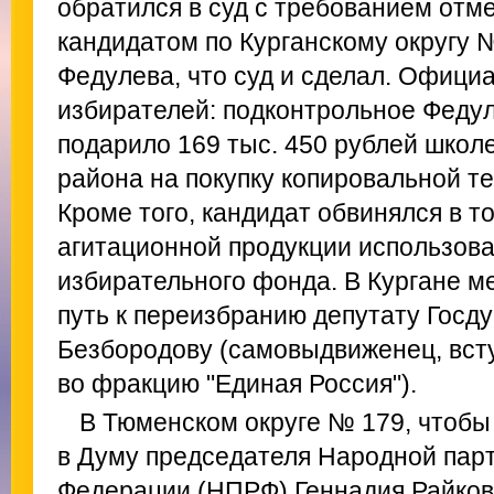
обратился в суд с требованием отм
кандидатом по Курганскому округу 
Федулева, что суд и сделал. Офици
избирателей: подконтрольное Феду
подарило 169 тыс. 450 рублей школе
района на покупку копировальной те
Кроме того, кандидат обвинялся в то
агитационной продукции использов
избирательного фонда. В Кургане 
путь к переизбранию депутату Гос
Безбородову (самовыдвиженец, вст
во фракцию "Единая Россия").
В Тюменском округе № 179, чтобы
в Думу председателя Народной пар
Федерации (НПРФ) Геннадия Райко