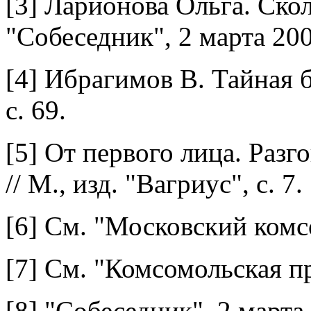
[3]
Ларионова Ольга. Скол
"Собеседник", 2 марта 200
[4]
Ибрагимов В. Тайная б
с. 69.
[5]
От первого лица. Раз
// М., изд. "Вагриус", с. 7.
[6]
См. "Московский комс
[7]
См. "Комсомольская пр
[8]
"Собеседник", 2 марта