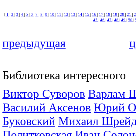
[
1
|
2
|
3
|
4
|
5
|
6
|
7
|
8
|
9
|
10
|
11
|
12
|
13
|
14
|
15
|
16
|
17
|
18
|
19
|
20
|
21
|
45
|
46
|
47
|
48
|
49
|
50
|
предыдущая
ц
Библиотека интересного
Виктор Суворов
Варлам 
Василий Аксенов
Юрий О
Буковский
Михаил Шрейд
Политковская
Иван Солон