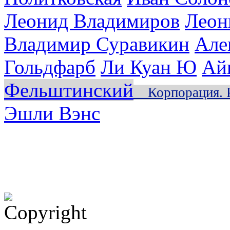
Леонид Владимиров
Леон
Владимир Суравикин
Але
Гольдфарб
Ли Куан Ю
Ай
Фельштинский
Корпорация. Ро
Эшли Вэнс
Библиотека эзотерики